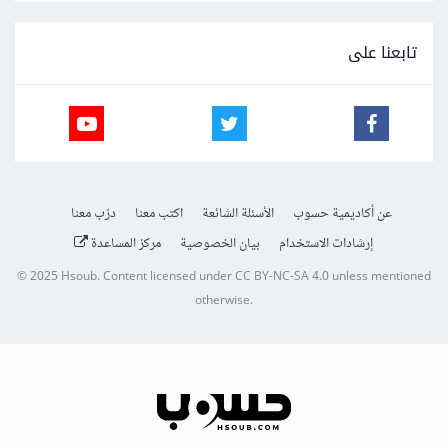
تابعنا على
عن أكاديمية حسوب
الأسئلة الشائعة
اكتب معنا
درّب معنا
إرشادات الاستخدام
بيان الخصوصية
مركز المساعدة
© 2025
Hsoub
.
Content licensed under
CC BY-NC-SA 4.0
unless mentioned
otherwise.