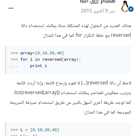
هشام رزق الله
نشر
9 أكتوبر 2015
هنالك العديد من الحلول لهذه المشكلة، مثلا يمكنك استخدام دالة
reversed مع حلقة التكرار for كما في هذا المثال:
>>>
 array
=[
0
,
10
,
20
,
40
]
>>>
for
 i 
in
 reversed
(
array
):
...
print
 i
لاحظ أن دالة reversed(...) لا تقوم بإرجاع قائمة، وإذا أردت قائمة
بترتيب معكوس للعناصر يمكنك استخدام list(reversed(array)).
كما توجد طريقة أخرى أسهل بكثير عن طريق استخدام صياغة الشريحة
الموسعة كما في هذا المثال:
>>>
 L 
=
[
0
,
10
,
20
,
40
]