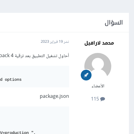
السؤال
محمد لارافيل
نشر
19 فبراير 2023
أحاول تشغيل التطبيق بعد ترقية webpack 4 إلى webpack 5 ، كما أقوم بترقية إصدار node إلى 18. هذا ما سأحصل عليه
d options
الأعضاء
package.json
115
V=production ",
