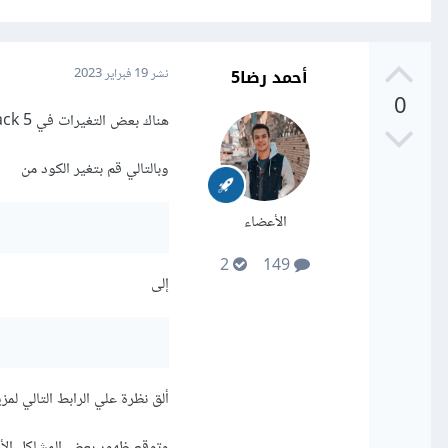
أحمد رضا5
نشر
19 فبراير 2023
0
هناك بعض التغيرات في webpack 5 عن webpack 4 وفي حالتك لم يعد يتم وضع نقط بعد env--
وبالتالي قم بتغير الكود من
الأعضاء
2
149
إلى
ألق نظرة علي الرابط التالي لمز
وتوقع ظهور بعض المشاكل الأخرى في ملف nfiguration