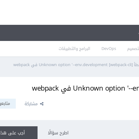
تصميم
DevOps
البرامج والتطبيقات
webpack-cli] Unknown option '--env.de في webpack
متابعو
مشاركة
اطرح سؤالًا
أجب على هذا 