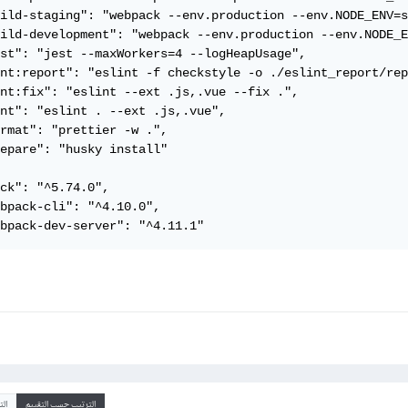
ild-staging": "webpack --env.production --env.NODE_ENV=s
ild-development": "webpack --env.production --env.NODE_E
st": "jest --maxWorkers=4 --logHeapUsage",

nt:report": "eslint -f checkstyle -o ./eslint_report/rep
nt:fix": "eslint --ext .js,.vue --fix .",

nt": "eslint . --ext .js,.vue",

rmat": "prettier -w .",

epare": "husky install"

ck": "^5.74.0",

bpack-cli": "^4.10.0",

bpack-dev-server": "^4.11.1"
الترتيب حسب التقييم
ال