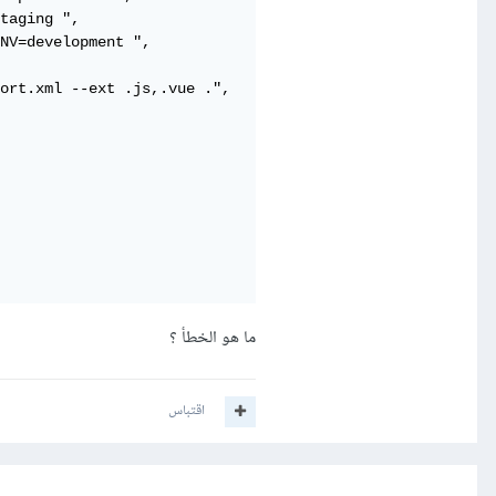
taging ",

NV=development ",

ort.xml --ext .js,.vue .",

ما هو الخطأ ؟
اقتباس