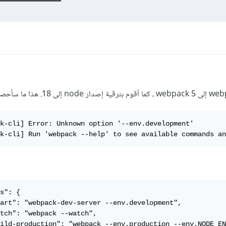
k-cli] Error: Unknown option '--env.development'

k-cli] Run 'webpack --help' to see available commands an
s": {

art": "webpack-dev-server --env.development",

tch": "webpack --watch",

ild-production": "webpack --env.production --env.NODE_EN