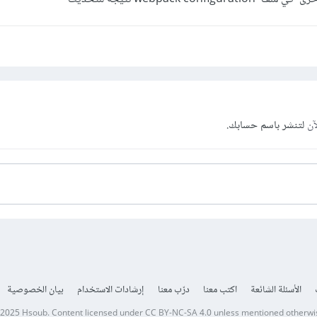
آن
لتنشر باسم حسابك.
الأسئلة الشائعة
اكتب معنا
درّب معنا
إرشادات الاستخدام
بيان الخصوصية
 2025
Hsoub
.
Content licensed under
CC BY-NC-SA 4.0
unless mentioned otherwi