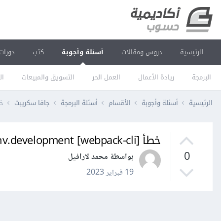
الرئيسية
دروس ومقالات
أسئلة وأجوبة
كتب
دورات
البرمجة
ريادة الأعمال
العمل الحر
التسويق والمبيعات
ال
الرئيسية
أسئلة وأجوبة
الأقسام
أسئلة البرمجة
جافا سكريبت
خطأ [velopment
خطأ [webpack-cli] Unknown option '--env.development في webpack
0
بواسطة محمد لارافيل
19 فبراير 2023