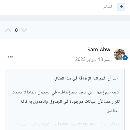
<ul
className
=
'container-list'
>
اقتباس
        {tasks.map((task)=>{

            return (

<li>
<h5>
{task.text} 
</h5>
0
<button
id
=
'Del'
>
Delete
</button>
</li>
Sam Ahw
            )

        }  

نشر
18 فبراير 2023
       ) }

</ul>
</div>
أريد أن أفهم آلية الإضافة في هذا المثال
مع العلم أنه لن يسبب خطأ برمجي، وإنما سيسهّل عليك فهم الشيفرة
كيف يتم إظهار كل عنصر بعد إضافته في الجدول ولماذا لا يحدث
البرمجية وترتيبها بشكل منطقي أكثر.
تكرار مثلا لأن البيانات موجودة في الجدول والجدول به كافة
العناصر
وما أعرفه أن الدالة map تعمل loop على كامل عناصر الجدول في