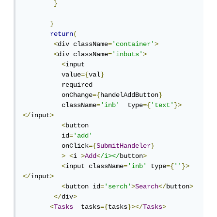
}
}
return
(
<
div className
=
'container'
>
<
div className
=
'inbuts'
>
<
input 

          value
={
val
}
          required

          onChange
={
handelAddButton
}
          className
=
'inb'
  type
={
'text'
}>
</
input
>
<
button 

          id
=
'add'
          onClick
={
SubmitHandeler
}
>
<
i 
>
Add
<
/i></
button
>
<
input className
=
'inb'
 type
={
''
}>
</
input
>
<
button id
=
'serch'
>
Search
</
button
>
</
div
>
<
Tasks
  tasks
={
tasks
}></
Tasks
>