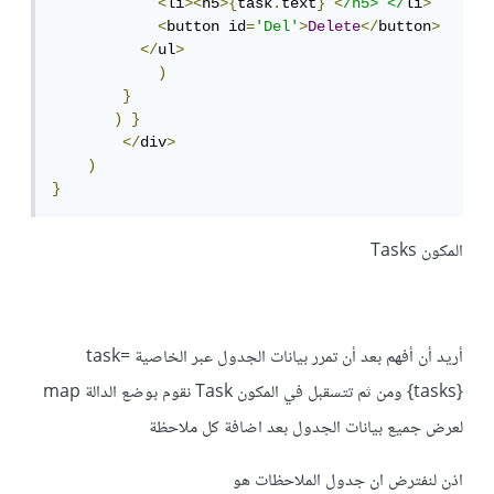
<
li
><
h5
>{
task
.
text
}
<
/h5> </
li
>
<
button id
=
'Del'
>
Delete
</
button
>
</
ul
>
)
}
)
}
</
div
>
)
}
المكون Tasks
أريد أن أفهم بعد أن تمرر بيانات الجدول عبر الخاصية task=
{tasks} ومن ثم تتسقبل في المكون Task نقوم بوضع الدالة map
لعرض جميع بيانات الجدول بعد اضافة كل ملاحظة
اذن لنفترض ان جدول الملاحظات هو