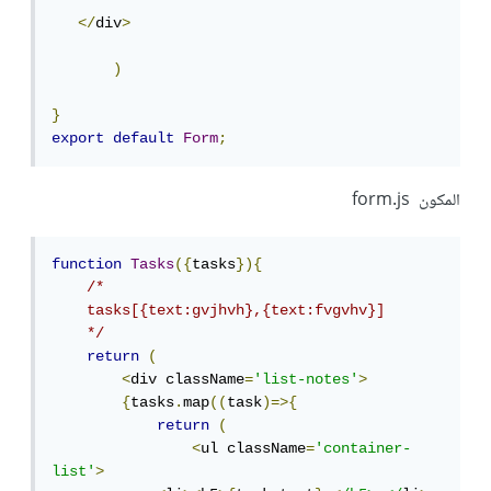
</
div
>
)
}
export
default
Form
;
المكون form.js
function
Tasks
({
tasks
}){
/*

    tasks[{text:gvjhvh},{text:fvgvhv}]

    */
return
(
<
div className
=
'list-notes'
>
{
tasks
.
map
((
task
)=>{
return
(
<
ul className
=
'container-
list'
>