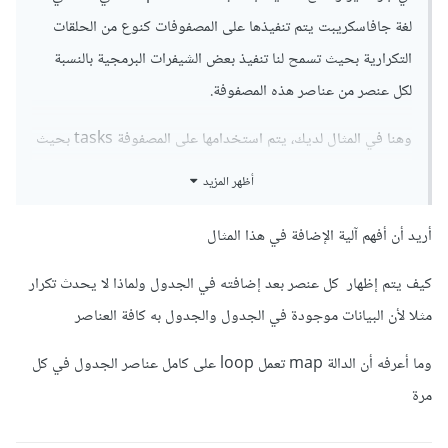
لغة جافاسكريبت يتم تنفيذها على المصفوفات كنوع من الحلقات
التكرارية بحيث تسمح لنا تنفيذ بعض الشيفرات البرمجية بالنسبة
لكل عنصر من عناصر هذه المصفوفة.
وهنا في المثال لديك، يتم استخدامها على المصفوفة tasks بحيث
تقوم بإظهار عناصر المصفوفة وعندما يتم إضافة أي عنصر جديد
أظهر المزيد
إلى المصفوفة tasks سيتم إظهاره ضمن واجهة المستخدم بما
يتوافق مع آلية عمل React.
أريد أن أفهم آلية الإضافة في هذا المثال
لكن يوجد بعض الأخطاء البسيطة في هيكلية الشيفرة البرمجية،
كيف يتم إظهار كل عنصر بعد إضافته في الجدول ولماذا لا يحدث تكرار
بشكل عام يجب وضع الحلقة التكرارية على مستوى عنصر القائمة أي
مثلا لأن البيانات موجودة في الجدول والجدول به كافة العناصر
li بدلاً من ul، لأنه من غير المنطقي تكرار القوائم ul كاملة بدلاً من
وما أعرفه أن الدالة map تعمل loop على كامل عناصر الجدول في كل
تكرار العناصر فقط. فتصبح كالتالي:
مرة
<div
className
=
'list-notes'
>