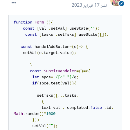
نشر
17 فبراير 2023
function
Form
(){
const
[
val 
,
setVal
]=
useState
(
''
);
const
[
tasks 
,
setTsks
]=
useState
([]);
const
 handelAddButton
=(
e
)=>
{
    setVal
(
e
.
target
.
value
);
}
const
SubmitHandeler
=()=>{
let
 spce
=
/[^" "]/
g
;
if
(
spce
.
test
(
val
)){
          setTsks
([...
tasks
,
{
            text
:
val 
,
 completed
:
false
,
id
:
Math
.
random
()*
1000
}])
        setVal
(
""
);