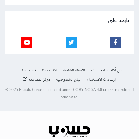
تابعنا على
عن أكاديمية حسوب
الأسئلة الشائعة
اكتب معنا
درّب معنا
إرشادات الاستخدام
بيان الخصوصية
مركز المساعدة
© 2025
Hsoub
.
Content licensed under
CC BY-NC-SA 4.0
unless mentioned
otherwise.