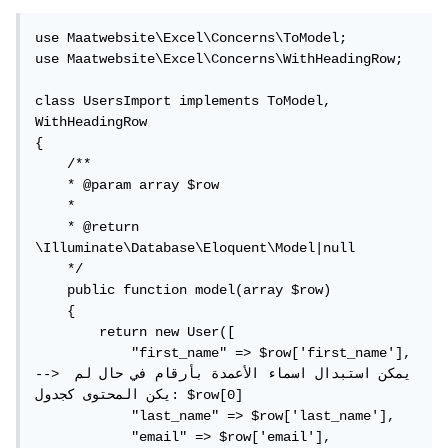
use Maatwebsite\Excel\Concerns\ToModel;

use Maatwebsite\Excel\Concerns\WithHeadingRow;

class UsersImport implements ToModel, 
WithHeadingRow

{

    /**

    * @param array $row

    *

    * @return 
\Illuminate\Database\Eloquent\Model|null

    */

    public function model(array $row)

    {

        return new User([

            "first_name" => $row['first_name'], 
--> يمكن استبدال اسماء الأعمدة بأرقام في حال لم 
يكن المحتوى كجدول: $row[0]

            "last_name" => $row['last_name'],

            "email" => $row['email'],
