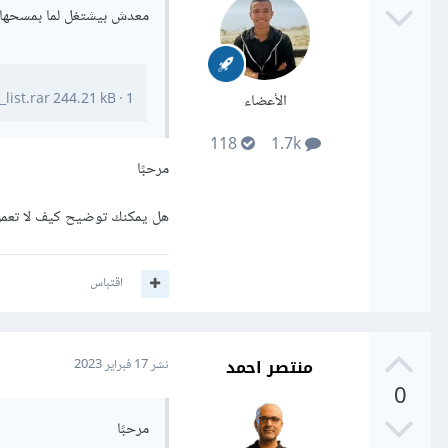
معدش بيشتغل لما بمسحها
الأعضاء
1 تنزيل
·
244.21 kB
_list.rar
118
1.7k
مرحبًا
هل يمكنك توضيح كيف لا تعمل؟
اقتباس
منتصر احمد
نشر
17 فبراير 2023
0
مرحبًا