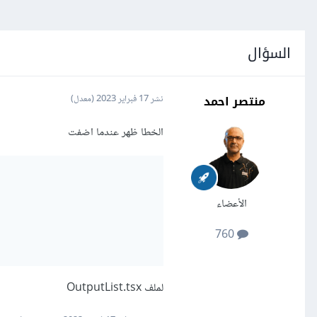
السؤال
منتصر احمد
نشر
17 فبراير 2023
(معدل)
الخطا ظهر عندما اضفت
الأعضاء
760
لملف OutputList.tsx