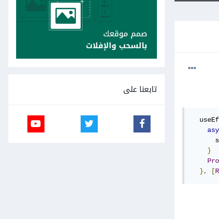
تابعنا على
  useEf
asy
      s
}
Pro
},
[
R