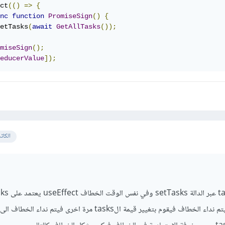
ct
(()
=>
{
nc
function
PromiseSign
()
{
etTasks
(
await
GetAllTasks
());
miseSign
();
educerValue
]);
الكات
يتم تغير قيمة الtasks فيتم نداء الخطاف فيقوم بتغيير قيمة الtasks مرة اخرى فيتم ندا