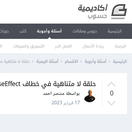
الرئيسية
دروس ومقالات
أسئلة وأجوبة
كتب
دورات
البرمجة
ريادة الأعمال
العمل الحر
التسويق والمبيعات
ال
الرئيسية
أسئلة وأجوبة
الأقسام
أسئلة البرمجة
حلقة لا متناهية في خطا
حلقة لا متناهية في خطاف useEffect
0
بواسطة منتصر احمد
17 فبراير 2023