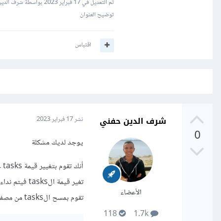
تم التعديل في
17 فبراير 2023
بواسطة شرف الدين
توضيح العنوان
اقتباس
شرف الدين حفني
نشر
17 فبراير 2023
0
يوجد لديك مشكلة
الأعضاء
تقوم بمسح الtasks من مصفوفة الاعتمادية في الخطاف فيكون شكل الخطاف كالتالي
118
1.7k