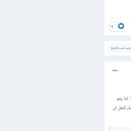
1
ترتيب حسب التاريخ
أنك تقوم بتغيير قيمة tasks عبر الدالة setTasks وفي نفس الوقت الخطاف useEffect يعتمد على tasks لذا يتم
الى مالا نهاية, الحل ان