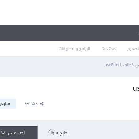
تصميم
DevOps
البرامج والتطبيقات
ف useEffect
متابعو
مشاركة
اطرح سؤالًا
أجب على هذا 