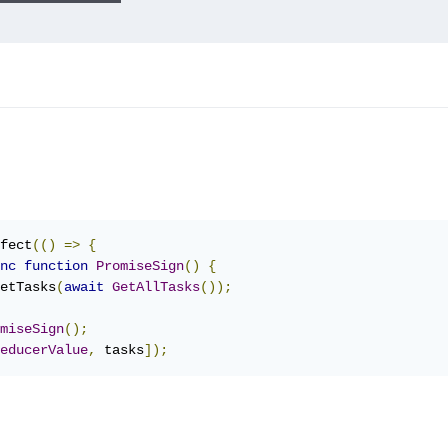
fect
(()
=>
{
nc
function
PromiseSign
()
{
etTasks
(
await
GetAllTasks
());
miseSign
();
educerValue
,
 tasks
]);