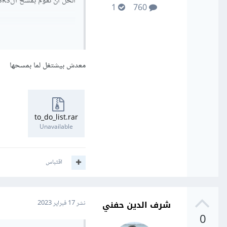
الحل ان تقوم بمسح الtasks من مصفوفة الاعتمادية في الخطاف فيكون شكل الخطاف كالتالي
1
760
معدش بيشتغل لما بمسحها
to_do_list.rar
Unavailable
اقتباس
شرف الدين حفني
نشر
17 فبراير 2023
0