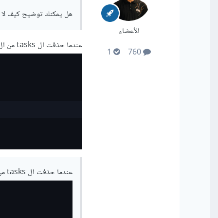
هل يمكنك توضيح كيف لا تع
الأعضاء
عندما حذفت ال tasks من ال useEffect
1
760
عندما حذفت ال tasks من ال useEffect