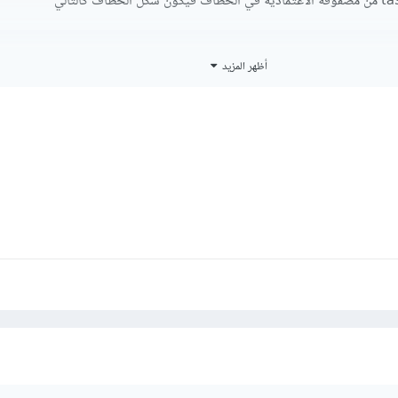
fect
(()
=>
{
أظهر المزيد
sync
function
PromiseSign
()
{
 setTasks
(
await
GetAllTasks
());
romiseSign
();
[
ReducerValue
]);