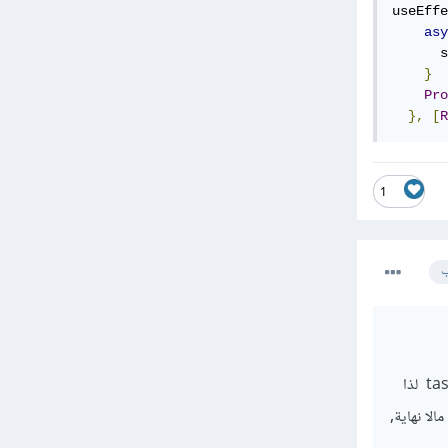
useEffe
asy
      s
}
Pro
},
[
R
1
ب
أنك تقوم بتغيير قيمة tasks عبر الدالة setTasks وفي نفس الوقت الخطاف useEffect يعتمد على tasks لذا
ء الخطاف الى مالا نهاية,