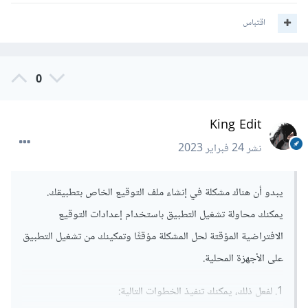
المشاكل:
اقتباس
flutter clean
0
وبعد ذلك حاول إغلاق البرنامج android studio أو محرر
الشيفرات البرمجية الذي تستخدمه ونقوم بحذف الملف الملف app-
King Edit
debug.apk الموجود ضمن المسار التالي:
نشر
24 فبراير 2023
 app\build\outputs\apk\app-debug.apk
يبدو أن هناك مشكلة في إنشاء ملف التوقيع الخاص بتطبيقك.
ثم يمكنك بناء المشروع مرة أخرى.
يمكنك محاولة تشغيل التطبيق باستخدام إعدادات التوقيع
الافتراضية المؤقتة لحل المشكلة مؤقتًا وتمكينك من تشغيل التطبيق
على الأجهزة المحلية.
1. لفعل ذلك، يمكنك تنفيذ الخطوات التالية: