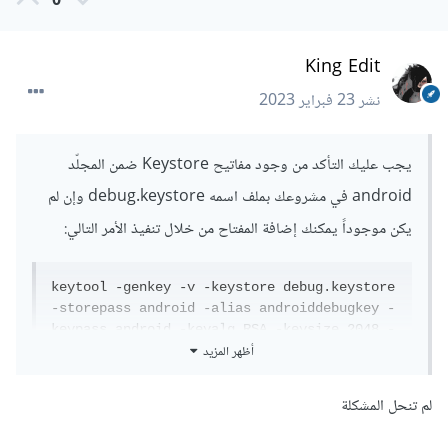
0
King Edit
نشر
23 فبراير 2023
يجب عليك التأكد من وجود مفاتيح Keystore ضمن المجلّد
android في مشروعك بملف اسمه debug.keystore وإن لم
يكن موجوداً يمكنك إضافة المفتاح من خلال تنفيذ الأمر التالي:
keytool -genkey -v -keystore debug.keystore 
-storepass android -alias androiddebugkey -
keypass android -keyalg RSA -keysize 2048 -
أظهر المزيد
validity 10000
ملاحظة: يجب تنفيذ الأمر ضمن النافذة terminal.
لم تنحل المشكلة
ثم يمكنك إجراء عملية تنظيف للمشروع للتحديث وتجنب بعض