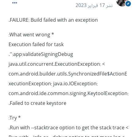
نشر
17 فبراير 2023
FAILURE: Build failed with an exception.
* What went wrong:
Execution failed for task
':app:validateSigningDebug'.
> java.util.concurrent.ExecutionException:
com.android.builder.utils.SynchronizedFile$ActionE
xecutionException: java.io.IOException:
com.android.ide.common.signing.KeytoolException:
Failed to create keystore.
* Try:
> Run with --stacktrace option to get the stack trace.