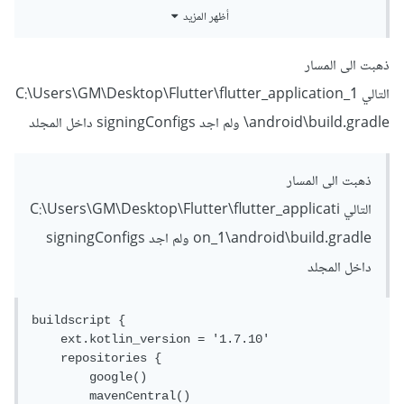
أظهر المزيد
2. انتقل إلى مجلد المشروع على جهاز الكمبيوتر الخاص بك.
3. في مجلد المشروع، ابحث عن ملف build.gradle وافتحه
ذهبت الى المسار
باستخدام محرر النصوص المفضل لديك.
التالي C:\Users\GM\Desktop\Flutter\flutter_application_1
\android\build.gradle ولم اجد signingConfigs داخل المجلد
4. ابحث عن القسم signingConfigs وتأكد من أن جميع القيم
المطلوبة معبأة بشكل صحيح.
ذهبت الى المسار
أضف الكود التالي في ملف build.gradle داخل القسم android:
التالي C:\Users\GM\Desktop\Flutter\flutter_applicati
on_1\android\build.gradle ولم اجد signingConfigs
signingConfigs 
{
داخل المجلد
    debug 
{
        storeFile file
(
'debug.keystore'
)
        storePassword 
'android'
buildscript {

        keyAlias 
'androiddebugkey'
    ext.kotlin_version = '1.7.10'

        keyPassword 
'android'
    repositories {

        v1SigningEnabled 
true
        google()

        v2SigningEnabled 
true
        mavenCentral()
