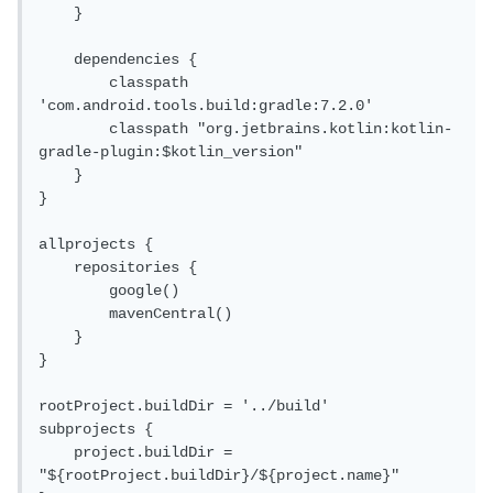
}
    }

}
buildTypes 
{
    dependencies {

    debug 
{
        classpath 
        signingConfig signingConfigs
.
debug

'com.android.tools.build:gradle:7.2.0'

}
        classpath "org.jetbrains.kotlin:kotlin-
}
gradle-plugin:$kotlin_version"

    }

5. حفظ الملف.
}

6. في نافذة Android Studio، قم بالنقر فوق Build من القائمة
allprojects {

    repositories {

العلوية ، ثم Clean Project.
        google()

        mavenCentral()

7. قم بالنقر فوق Build ، ثم Rebuild Project.
    }

}

8. قم بتشغيل التطبيق مرة أخرى.
rootProject.buildDir = '../build'

subprojects {

إذا استمرت المشكلة، فيمكنك تشغيل الأمر --stacktrace لعرض
    project.buildDir = 
المزيد من المعلومات عن المشكلة.
"${rootProject.buildDir}/${project.name}"
