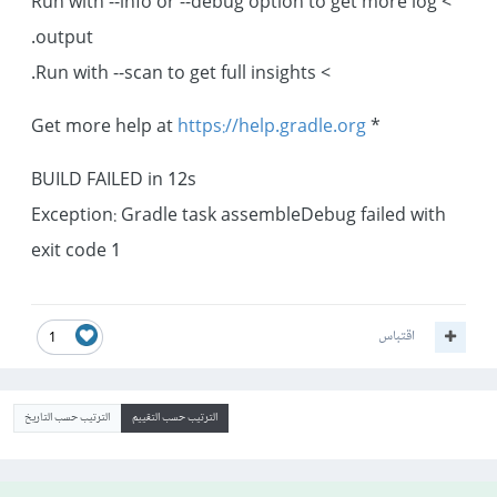
> Run with --info or --debug option to get more log
output.
> Run with --scan to get full insights.
https://help.gradle.org
* Get more help at
BUILD FAILED in 12s
Exception: Gradle task assembleDebug failed with
exit code 1
اقتباس
1
الترتيب حسب التقييم
الترتيب حسب التاريخ