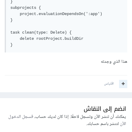
}

subprojects {

وأيضًا قم بالرجوع إلى الإجابات على السؤال التالي وتجربة الحلول
    project.evaluationDependsOn(':app')

المطروحة في حال استمرار المشكلة.
}

task clean(type: Delete) {

    delete rootProject.buildDir

هذا الذي وجدته
اقتباس
انضم إلى النقاش
يمكنك أن تنشر الآن وتسجل لاحقًا. إذا كان لديك حساب،
فسجل الدخول
الآن
لتنشر باسم حسابك.