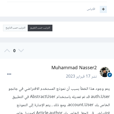
اقتباس
الترتيب حسب التقييم
الترتيب حسب التاريخ
0
Muhammad Nasser2
نشر
17 فبراير 2023
يتم وجود هذا الخطأ بسبب أن نموذج المستخدم الافتراضي في جانجو
auth.User قد تم تعديله باستخدام AbstractUser في التطبيق
الخاص بك account.User. ومع ذلك ، يتم الإشارة إلى النموذج
الافتراضي في الحقل الخاص بك Article.author كموديل خاص