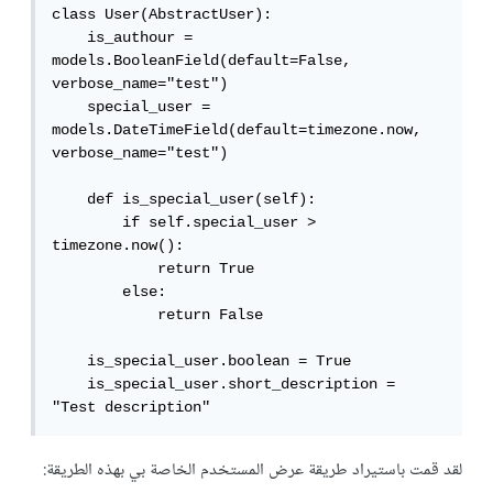
class User(AbstractUser):

    is_authour = 
models.BooleanField(default=False, 
verbose_name="test")

    special_user = 
models.DateTimeField(default=timezone.now, 
verbose_name="test")    

    def is_special_user(self):

        if self.special_user > 
timezone.now():

            return True

        else:

            return False 

    is_special_user.boolean = True

    is_special_user.short_description = 
"Test description"
لقد قمت باستيراد طريقة عرض المستخدم الخاصة بي بهذه الطريقة: