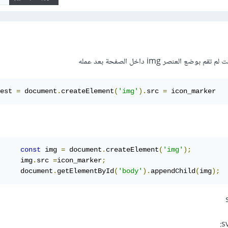
 العنصر img داخل الصفحة بعد عمله
est 
=
 document
.
createElement
(
'img'
).
src 
=
 icon_marker
const
 img 
=
 document
.
createElement
(
'img'
);
     img
.
src 
=
icon_marker
;
     document
.
getElementById
(
'body'
).
appendChild
(
img
);