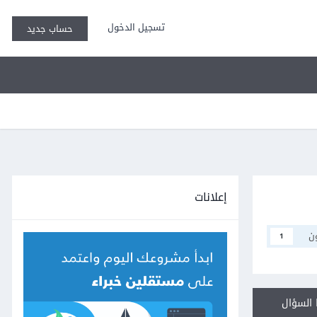
تسجيل الدخول
حساب جديد
إعلانات
ن
1
السؤال