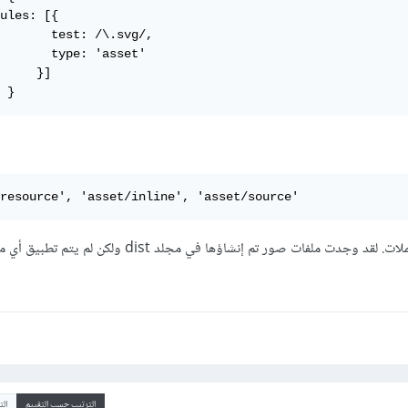
ules: [{

       test: /\.svg/, 

       type: 'asset'

     }] 

 }
resource', 'asset/inline', 'asset/source'
وقبل هذه الأنواع ، أنواع كثيرة من المحملات. لقد وجدت ملفات صور تم إنشاؤها في مجلد ist
الترتيب حسب التقييم
ال