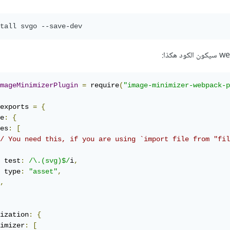
tall svgo --save-dev
mageMinimizerPlugin
=
 require
(
"image-minimizer-webpack-p
exports 
=
{
e
:
{
es
:
[
/ You need this, if you are using `import file from "fil
 test
:
/\.(svg)$/
i
,
 type
:
"asset"
,
,
ization
:
{
imizer
:
[