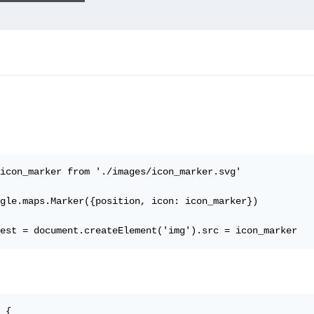
icon_marker from './images/icon_marker.svg'

gle.maps.Marker({position, icon: icon_marker})

est = document.createElement('img').src = icon_marker
 {
