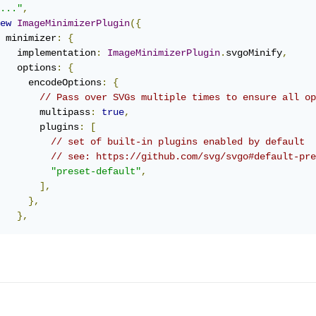
..."
,
ew
ImageMinimizerPlugin
({
 minimizer
:
{
   implementation
:
ImageMinimizerPlugin
.
svgoMinify
,
   options
:
{
     encodeOptions
:
{
// Pass over SVGs multiple times to ensure all o
       multipass
:
true
,
       plugins
:
[
// set of built-in plugins enabled by default
// see: https://github.com/svg/svgo#default-pre
"preset-default"
,
],
},
},