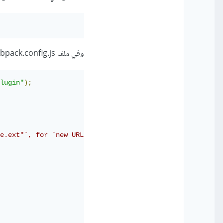
وفي ملف webpack.config.js سيكون الكود هكذا:
lugin"
);
e.ext"`, for `new URL(...)` syntax you don't need it