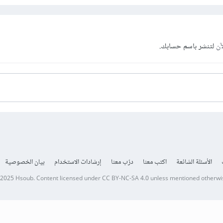
آن
لتنشر باسم حسابك.
الأسئلة الشائعة
اكتب معنا
درّب معنا
إرشادات الاستخدام
بيان الخصوصية
 2025
Hsoub
.
Content licensed under
CC BY-NC-SA 4.0
unless mentioned otherwi