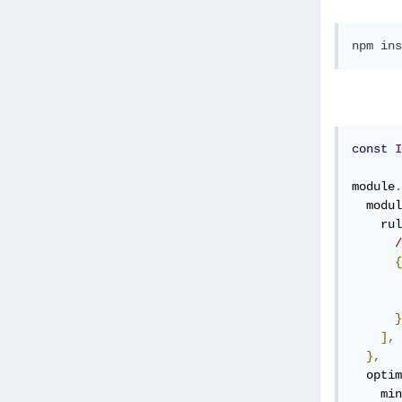
npm ins
const
I
module
.
  modul
    rul
/
{
       
       
}
],
},
  optim
    min