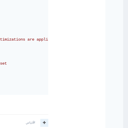
ptimizations are applied. False by default
set
اقتباس