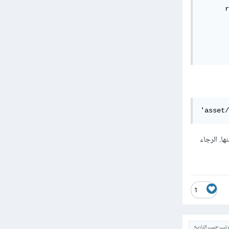
      r
       
       
       
       
'asset/
d ولكن لم يتم تطبيق أي منها. الرجاء
1
ترتيب حسب التاريخ