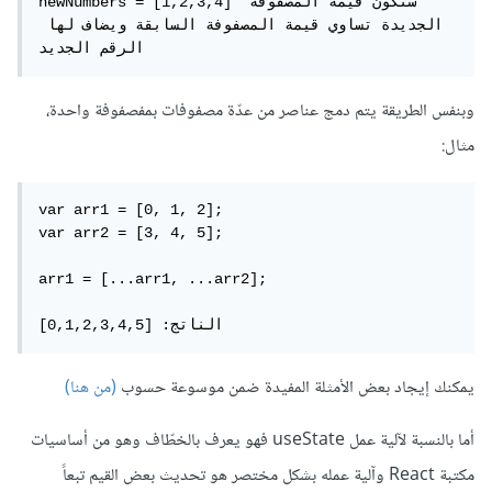
newNumbers = [1,2,3,4] ستكون قيمة المصفوفة 
الجديدة تساوي قيمة المصفوفة السابقة ويضاف لها 
الرقم الجديد
وبنفس الطريقة يتم دمج عناصر من عدّة مصفوفات بمفصفوفة واحدة،
مثال:
var arr1 = [0, 1, 2];

var arr2 = [3, 4, 5];

arr1 = [...arr1, ...arr2];

الناتج: [0,1,2,3,4,5]
يمكنك إيجاد بعض الأمثلة المفيدة ضمن موسوعة حسوب
(من هنا)
أما بالنسبة لآلية عمل useState فهو يعرف بالخطّاف وهو من أساسيات
مكتبة React وآلية عمله بشكل مختصر هو تحديث بعض القيم تبعاً