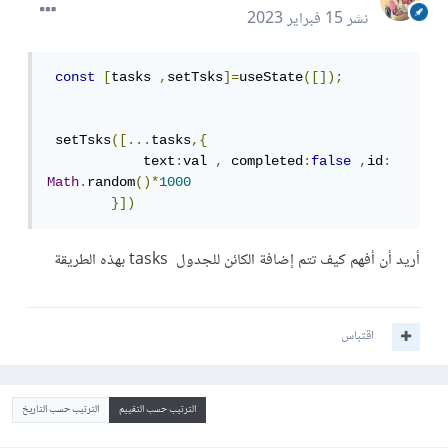
نشر
15 فبراير 2023
const
[
tasks 
,
setTsks
]=
useState
([]);
 setTsks
([...
tasks
,{
            text
:
val 
,
 completed
:
false
,
id
:
Math
.
random
()*
1000
}])
أريد أن أفهم كيف تتم إضافة الكائن للجدول tasks بهذه الطريقة
اقتباس
الترتيب حسب التقييم
الترتيب حسب التاريخ