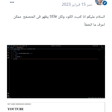
نشر
15 فبراير 2023
السلام عليكم انا كتبت الكود ولكن title يظهر فى المتصفح ممكن
اعرف ما الخطأ