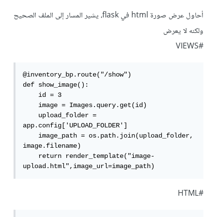
أحاول عرض صورة html في flask، يشير المسار إلى الملف الصحيح
ولكنه لا يعرض
#VIEWS
@inventory_bp.route("/show")

def show_image():

    id = 3

    image = Images.query.get(id)

    upload_folder = 
app.config['UPLOAD_FOLDER']

    image_path = os.path.join(upload_folder, 
image.filename)

    return render_template("image-
upload.html",image_url=image_path)
#HTML