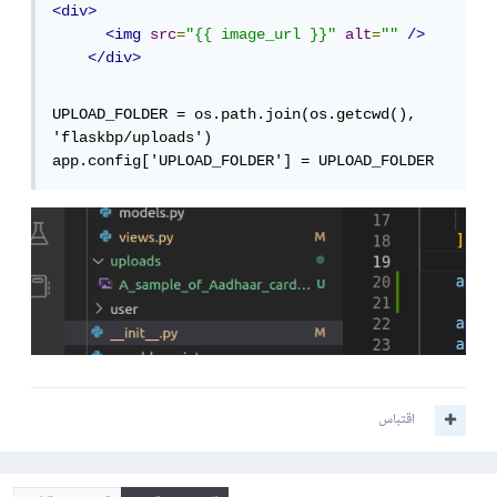
<div>
<img
src
=
"{{ image_url }}"
alt
=
""
/>
</div>
UPLOAD_FOLDER = os.path.join(os.getcwd(), 
'flaskbp/uploads')

app.config['UPLOAD_FOLDER'] = UPLOAD_FOLDER
اقتباس