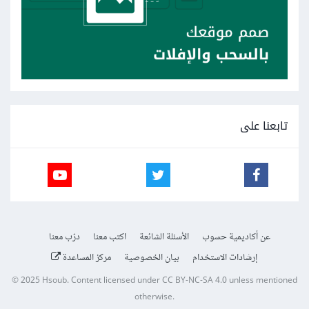
تابعنا على
عن أكاديمية حسوب
الأسئلة الشائعة
اكتب معنا
درّب معنا
إرشادات الاستخدام
بيان الخصوصية
مركز المساعدة
© 2025
Hsoub
.
Content licensed under
CC BY-NC-SA 4.0
unless mentioned
otherwise.