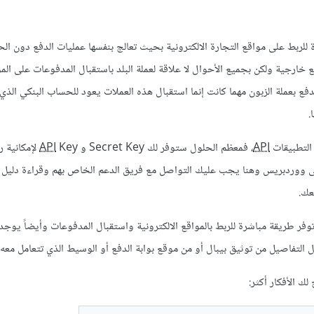
لربط على مواقع التجارة الالكترونية بحيث تعالج بنفسها عمليات الدفع دون الح
خارجية ولكن بجميع الأحوال لا علاقة لعملة البلد باستقبال المدفوعات على الم
دفع بعملة الزبون مهما كانت إنما استقبال هذه العملات يعود للحساب البنكي الذي
.
 التطبيقات
API
، فمعظم الحلول ستوفر لك Secret Key و
API
Key لإمكانية
ى ووردبريس وهنا يجب عليك التواصل مع فريق الدعم الخاص بهم وقراءة دليل ا
عك.
لبيبال Paypal، فهي توفر طريقة مباشرة للربط بالمواقع الالكترونية واستقبال المدفوعات وأيضاً يو
 التفاصيل من توثيق بيبال أو من موقع بوابة الدفع أو الوسيط الذي تتعامل معه.
ك الأفكار أكثر: