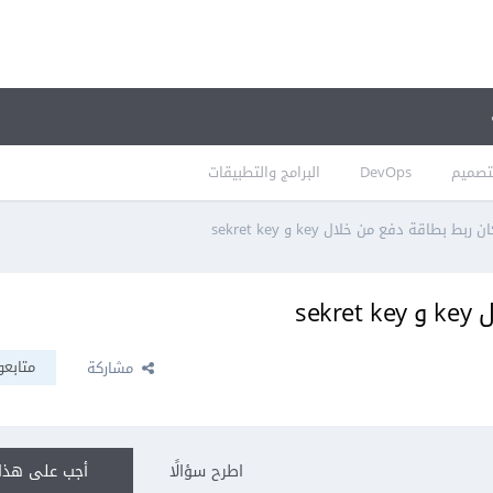
تصميم
DevOps
البرامج والتطبيقات
بط بطاقة دفع من خلال key و sekret key
se
متابعو
مشاركة
اطرح سؤالًا
أجب على هذا 