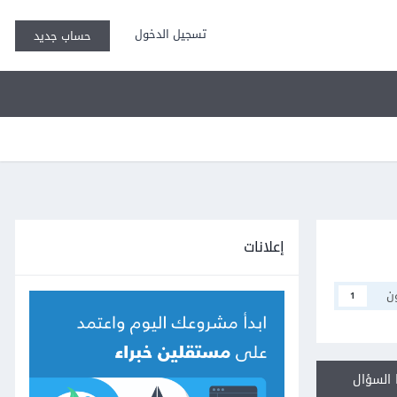
تسجيل الدخول
حساب جديد
إعلانات
ن
1
السؤال