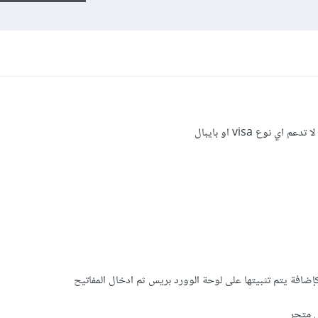
 نوع visa او بايبال
افة يتم تثبيتها على لوحة الوورد بريس ثم ادخال المفاتيح
لى متجر