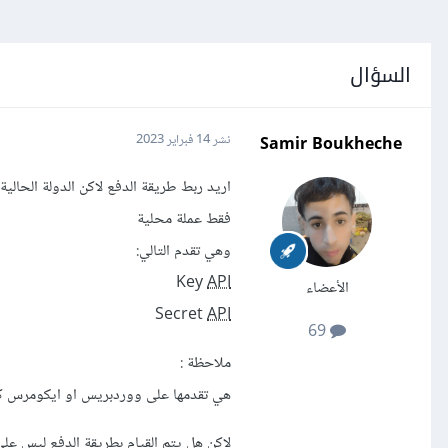
السؤال
Samir Boukheche
نشر
14 فبراير 2023
اريد ربط طريقة الدفع لاكن الدولة الحالية لا تدعم اي
فقط عملة محلية
وهي تقدم التالي:
Key
API
الأعضاء
Secret
API
69
ملاحظة :
هي تقدمها على ووردبريس او ايكومرس كإض
لاكن هل يتم القيام بطريقة الدفع ليس ع