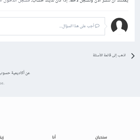
يمكنك أن تنشر الآن وتسجل لاحقًا. إذا كان لديك حساب،
فسجل الدخول ال
أجب على هذا السؤال...
اذهب إلى قائمة الأسئلة
عن أكاديمية حسوب
se.