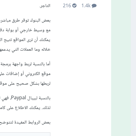
التاجر.
216
1.4k
بعض البنوك توفر طرق مباشرة ل
مع وسيط خارجي أو بوابة دفع 
يمكنك أن ترى المواقع تتيح ال
خلاله وما العملات التي يدعمها
أما بالنسبة لربط واجهة برمجة
موقع الكتروني أو إضافات عل
لربطها بشكل صحيح على موق
بالنسبة 
لذلك. يمكنك الاطلاع على كامل
بعض الروابط المفيدة لتتوضح ل