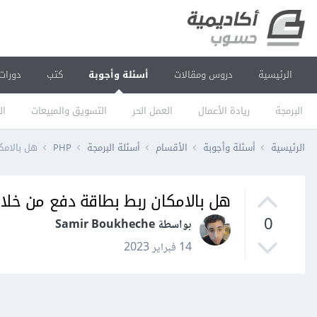
الرئيسية
دروس ومقالات
أسئلة وأجوبة
كتب
دورات
البرمجة
ريادة الأعمال
العمل الحر
التسويق والمبيعات
ال
الرئيسية
أسئلة وأجوبة
الأقسام
أسئلة البرمجة
PHP
هل بالامكان ر
هل بالامكان ربط بطاقة دفع من خلال key و kret key
0
بواسطة Samir Boukheche
14 فبراير 2023