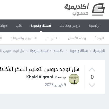
الرئيسية
دروس ومقالات
أسئلة وأجوبة
كتب
دورات
البرمجة
ريادة الأعمال
العمل الحر
التسويق والمبيعات
ال
الرئيسية
أسئلة وأجوبة
الأقسام
أسئلة البرمجة
هل توجد دروس لتع
هل توجد دروس لتعليم الهكر الأخل
0
بواسطة Khald Alqrnni
9 فبراير 2023