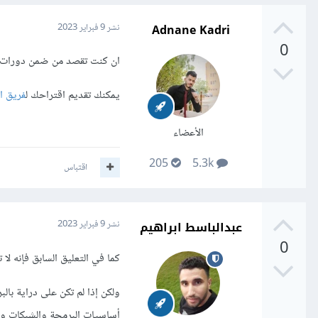
Adnane Kadri
نشر
9 فبراير 2023
0
ان كنت تقصد من ضمن دورات الأ
يمكنك تقديم اقتراحك ل
فريق ا
الأعضاء
205
5.3k
اقتباس
عبدالباسط ابراهيم
نشر
9 فبراير 2023
0
كما في التعليق السابق فإنه ل
ولكن إذا لم تكن على دراية با
أساسيات البرمجة والشبكات وأ