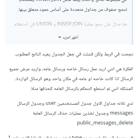
لدمج صفوف من جداول متعددة على أساس عمود متعلق بينها.
هنا مثال على دمج عملية INNER JOIN و UNION في استعلام
واحد:
أظهر المزيد
نجحت في الربط ولكن فشلت في جعل الجدول يعيد الناتج المطلوب.
SELECT * FROM table1

الفكرة هي انني اريد عمل رسائل خاصه ورسائل عامه، واريد عرض جميع
INNER JOIN table2

الرسائل اذا كانت خاصه او عامه في مكان واحد وهو الرسائل الواردة،
ON table1.column = table2.column

UNION

المشكله انني لم استطع التحكم بالرسائل العامه كحذفها مثلا.
SELECT * FROM table3

INNER JOIN table4

لدي ثلاثه جداول الاول جدول المستخدمين user وجدول الرسائل
ON table3.column = table4.column;
messages وجدول لخذين عمليات حذف الرسائل العامة
public_messages_delete
هذا الاستعلام يدمج نتائج عمليتي INNER JOIN في مجموعة