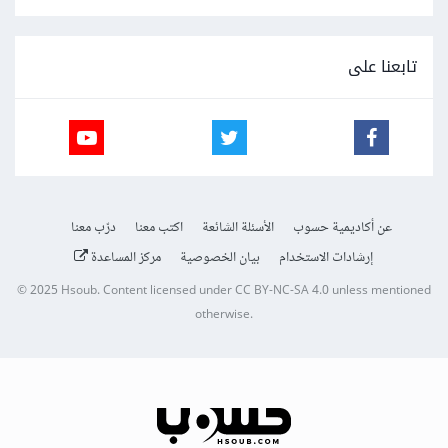
تابعنا على
عن أكاديمية حسوب
الأسئلة الشائعة
اكتب معنا
درّب معنا
إرشادات الاستخدام
بيان الخصوصية
مركز المساعدة
© 2025
Hsoub
.
Content licensed under
CC BY-NC-SA 4.0
unless mentioned
otherwise.