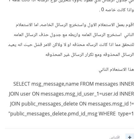
في جدول الرسائل لدي عمود type لتخزين نوع الرساله اذا كانت عامه 1
نتائج واحدة باستخدام عامل UNION. الإطار الأول من SELECT
واذا كانت خاصه 0 .
يؤدي عملية INNER JOIN بين الجدول 1 و الجدول 2، بينما
اقوم بعمل الاستعلام الاول واستخرج الرسائل الخاصه، اما الاستعلام
الإطار الثاني من SELECT يؤدي عملية INNER JOIN
الثاني استخرج الرسائل العامه واربطه مع جدول حذف الرسائل العامه
للتحقق مما اذا كانت الرساله محذفه او لا ولاكن الامر فشل حيث انه يعيد
الرسائل المحذوفه ومع تكرار الرسائل غير المحذوفه
هذا الاستعلام الثاني
SELECT msg_message,name FROM messages INNER
JOIN user ON messages.msg_id_user_1=user.id INNER
JOIN public_messages_delete ON messages.msg_id !=
public_messages_delete.pmd_id_msg WHERE type=1"
اقتباس