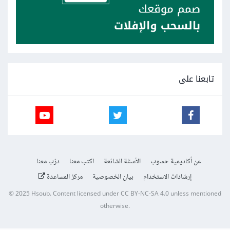
تابعنا على
عن أكاديمية حسوب
الأسئلة الشائعة
اكتب معنا
درّب معنا
إرشادات الاستخدام
بيان الخصوصية
مركز المساعدة
© 2025
Hsoub
.
Content licensed under
CC BY-NC-SA 4.0
unless mentioned
otherwise.