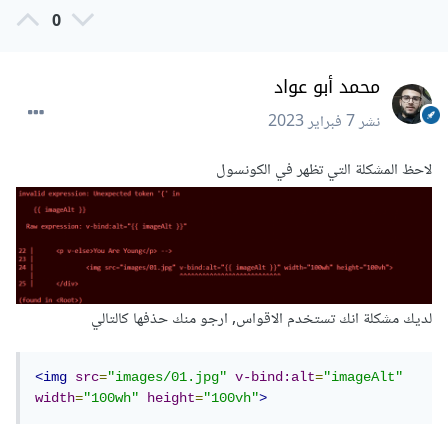
0
محمد أبو عواد
نشر
7 فبراير 2023
لاحظ المشكلة التي تظهر في الكونسول
لديك مشكلة انك تستخدم الاقواس, ارجو منك حذفها كالتالي
<img
src
=
"images/01.jpg"
v-bind:alt
=
"imageAlt"
width
=
"100wh"
height
=
"100vh"
>