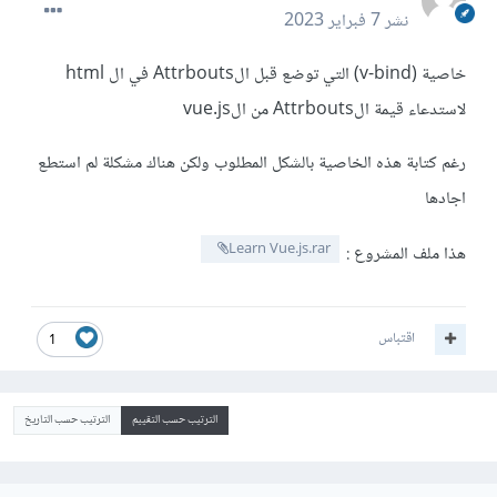
نشر
7 فبراير 2023
خاصية (v-bind) التي توضع قبل الAttrbouts في ال html
لاستدعاء قيمة الAttrbouts من الvue.js
رغم كتابة هذه الخاصية بالشكل المطلوب ولكن هناك مشكلة لم استطع
اجادها
Learn Vue.js.rar
هذا ملف المشروع
:
اقتباس
1
الترتيب حسب التقييم
الترتيب حسب التاريخ