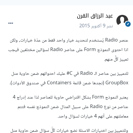
عبد الرزاق القرن
نشر
9 أكتوبر 2015
عنصر Radio يُستخدم لتحديد خيار واحد فقط من عدّة خيارات, ولكن
اذا احتوى النموذج Form على عناصر Radio لسؤالين مختلفين فيجب
تمييز كُلٍّ منهم.
للتمييز بين عناصر الـ Radio في C# عليك احتوائهم ضمن حاوية مثل
GroupBox (تجدها ضمن قائمة Containers في صندوق الأدوات).
يعتبر النموذج Form بشكل افتراضي حاوية للعناصر لذا عند إدراج 4
عناصر من نوع Radio على سبيل المثال ضمن النموذج نفسه فتتم
معاملتهم على أنهم 4 خيارات لسؤال واحد.
وللتمييز بين اختيارات الاسئلة نضع خيارات كُلًّ سؤالٍ ضمن حاوية مثل