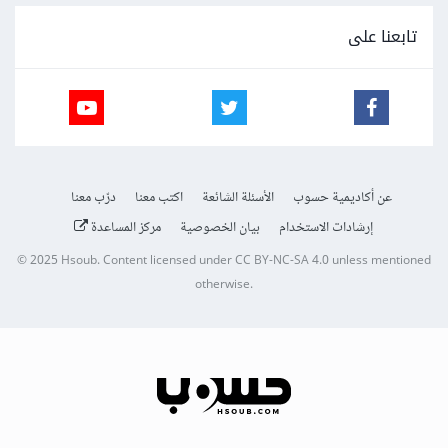
تابعنا على
عن أكاديمية حسوب
الأسئلة الشائعة
اكتب معنا
درّب معنا
إرشادات الاستخدام
بيان الخصوصية
مركز المساعدة
© 2025
Hsoub
.
Content licensed under
CC BY-NC-SA 4.0
unless mentioned
otherwise.