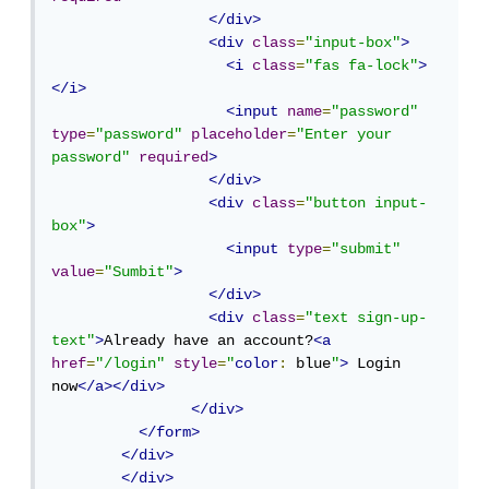
</div>
<div
class
=
"input-box"
>
<i
class
=
"fas fa-lock"
>
</i>
<input
name
=
"password"
type
=
"password"
placeholder
=
"Enter your 
password"
required
>
</div>
<div
class
=
"button input-
box"
>
<input
type
=
"submit"
value
=
"Sumbit"
>
</div>
<div
class
=
"text sign-up-
text"
>
Already have an account?
<a
href
=
"/login"
style
=
"
color
:
 blue
"
>
 Login 
now
</a></div>
</div>
</form>
</div>
</div>