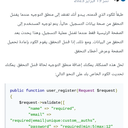
نشر
19 فبراير 2023
طبقاً للكود الذي قدمته، يبدو أنك تفتقد إلى منطق التوجيه عندما يفشل
التحقق من صحة بيانات التسجيل. حالياً، يتم توجيه المستخدم إلى
الصفحة الرئيسية فقط عندما تفشل عملية التسجيل، وهذا يحدث بعد
التحقق من البيانات. ومع ذلك، إذا فشل التحقق، يقوم الكود بإعادة تحميل
الصفحة وعرض أخطاء التحقق.
لحل هذه المشكلة، يمكنك إضافة منطق التوجيه لحالة فشل التحقق. يمكنك
تحديث الكود الخاص بك على النحو التالي:
public
function
 user_register
(
Request
 $request
)
{
    $request
->
validate
([
"name"
=>
"required"
,
"email"
=>
"required|email|unique:custom__auths"
,
"password"
=>
"required|min:5|max:12"