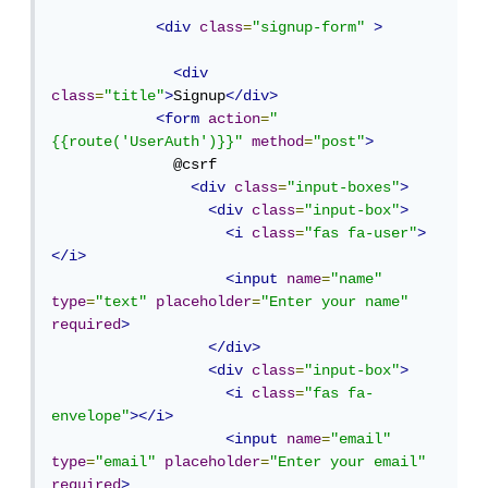
<div
class
=
"signup-form"
>
<div
class
=
"title"
>
Signup
</div>
<form
action
=
"
{{route('UserAuth')}}"
method
=
"post"
>
              @csrf

<div
class
=
"input-boxes"
>
<div
class
=
"input-box"
>
<i
class
=
"fas fa-user"
>
</i>
<input
name
=
"name"
type
=
"text"
placeholder
=
"Enter your name"
required
>
</div>
<div
class
=
"input-box"
>
<i
class
=
"fas fa-
envelope"
></i>
<input
name
=
"email"
type
=
"email"
placeholder
=
"Enter your email"
required
>