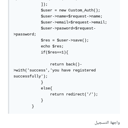
            ]);

            $user = new Custom_Auth();

            $user->name=$request->name;

            $user->email=$request->email;

            $user->pasword=$request-
>password;

            $res = $user->save();

            echo $res;

            if($res==1){

                return back()-
>with('success','you have registered 
successfully');

            }

            else{

                return redirect('/');

            }

        }
واجهة التسجيل