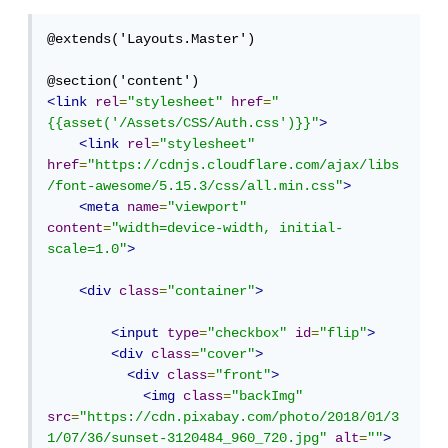
@extends('Layouts.Master')

<link
rel
=
"stylesheet"
href
=
"
{{asset('/Assets/CSS/Auth.css')}}"
>
<link
rel
=
"stylesheet"
href
=
"https://cdnjs.cloudflare.com/ajax/libs
/font-awesome/5.15.3/css/all.min.css"
>
<meta
name
=
"viewport"
content
=
"width=device-width, initial-
scale=1.0"
>
<div
class
=
"container"
>
<input
type
=
"checkbox"
id
=
"flip"
>
<div
class
=
"cover"
>
<div
class
=
"front"
>
<img
class
=
"backImg"
src
=
"https://cdn.pixabay.com/photo/2018/01/3
1/07/36/sunset-3120484_960_720.jpg"
alt
=
""
>