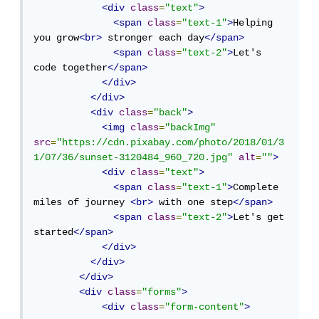
<div
class
=
"text"
>
<span
class
=
"text-1"
>
Helping 
you grow
<br>
 stronger each day
</span>
<span
class
=
"text-2"
>
Let's 
code together
</span>
</div>
</div>
<div
class
=
"back"
>
<img
class
=
"backImg"
src
=
"https://cdn.pixabay.com/photo/2018/01/3
1/07/36/sunset-3120484_960_720.jpg"
alt
=
""
>
<div
class
=
"text"
>
<span
class
=
"text-1"
>
Complete 
miles of journey 
<br>
 with one step
</span>
<span
class
=
"text-2"
>
Let's get 
started
</span>
</div>
</div>
</div>
<div
class
=
"forms"
>
<div
class
=
"form-content"
>