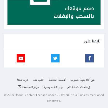
تابعنا على
عن أكاديمية حسوب
الأسئلة الشائعة
اكتب معنا
درّب معنا
إرشادات الاستخدام
بيان الخصوصية
مركز المساعدة
© 2025
Hsoub
.
Content licensed under
CC BY-NC-SA 4.0
unless mentioned
otherwise.