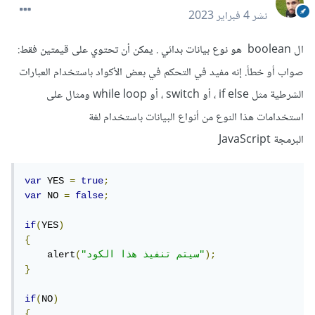
نشر
4 فبراير 2023
ال boolean هو نوع بيانات بدائي . يمكن أن تحتوي على قيمتين فقط:
صواب أو خطأ. إنه مفيد في التحكم في بعض الأكواد باستخدام العبارات
الشرطية مثل if else ، أو switch ، أو while loop ومثال على
استخدامات هذا النوع من أنواع البيانات باستخدام لغة
البرمجة JavaScript
var
 YES 
=
true
;
var
 NO 
=
false
;
if
(
YES
)
{
);
"سيتم تنفيذ هذا الكود"
(
    alert
}
if
(
NO
)
{