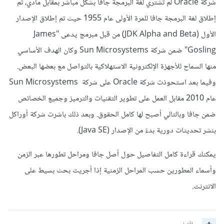
شركة Oracle لم تشتري لغة البرمجة جافا بشكل مباشر بمقابل مادي، تم
إطلاق لغة البرمجة جافا للمرة الأولى عام 1955 حيث تم إطلاق الإصدار
الأول (JDK Alpha and Beta) من قبل مبرمج يدعى "James
Gosling" ضمن شركة Sun Microsystems وكان الهدف الأساسي
منها السماح للأجهزة الإلكترونية الاستهلاكية بالتواصل مع بعضها البعض.
وفيما بعد استحوذت شركة Oracle على شركة Sun Microsystems
عام 2010 مقابل العمل على تطوير التقنيات والترميز وجميع الخصائص
ضمن جافا وبالتالي أصبح لها كامل الحقوق. وبعد ذلك باشرت شركة أوراكل
بنشر تحديثات دورية بدءً من الإصدار (Java SE).
يمكنك قراءة كامل التفاصيل حول أصل جافا ومراحل تطورها عبر الزمن
وأسماء المطورين حسب المراحل الزمنية إذا أجريت بحث بسيط على
الانترنت.