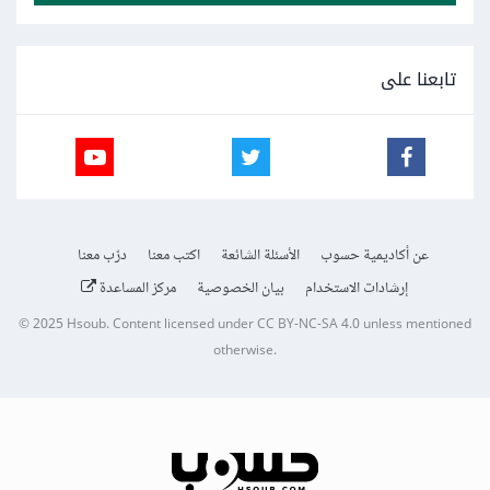
تابعنا على
عن أكاديمية حسوب
الأسئلة الشائعة
اكتب معنا
درّب معنا
إرشادات الاستخدام
بيان الخصوصية
مركز المساعدة
© 2025
Hsoub
.
Content licensed under
CC BY-NC-SA 4.0
unless mentioned
otherwise.