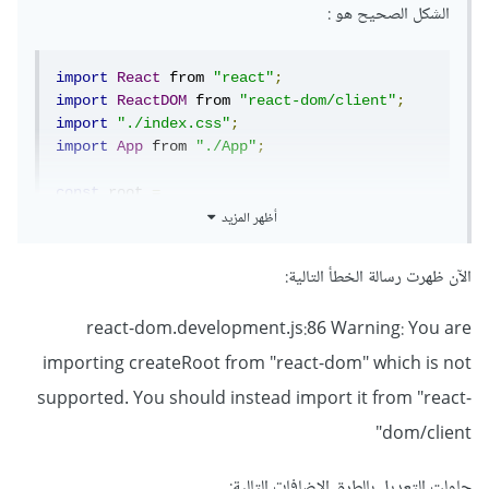
الشكل الصحيح هو
:
import
React
 from 
"react"
;
import
ReactDOM
 from 
"react-dom/client"
;
import
"./index.css"
;
import
App
 from 
"./App"
;
const
 root 
=
أظهر المزيد
ReactDOM
.
createRoot
(
document
.
getElementById
(
"root"
));
root
.
render
(
الآن ظهرت رسالة الخطأ التالية:
<
React
.
StrictMode
>
<
App
/>
react-dom.development.js:86 Warning: You are
</
React
.
StrictMode
>
);
importing createRoot from "react-dom" which is not
وابسط شكل لها هو كالتالي
:
supported. You should instead import it from "react-
dom/client"
const
 root 
=
حاولت التعديل بالطرق الإضافات التالية:
ReactDOM
.
createRoot
(
document
.
getElementById