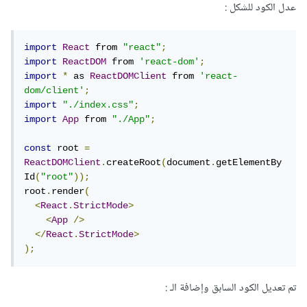
عدل الكود للشكل
:
👇
// 
️ For client createRoot or hydrateRoot

import * as ReactDOMClient from 'react-
dom/client';

import
React
 from 
"react"
;
import
ReactDOM
 from 
'react-dom'
;
👇
// 
️ For renderToPipeableStream or 
import
*
 as 
ReactDOMClient
 from 
'react-
renderToReadableStream

dom/client'
;
import * as ReactDOMServer from 'react-
import
"./index.css"
;
dom/server';
import
App
 from 
"./App"
;
const
 root 
=
ReactDOMClient
.
createRoot
(
document
.
getElementBy
للأسف دون جدوى
Id
(
"root"
));
root
.
render
(
<
React
.
StrictMode
>
<
App
/>
</
React
.
StrictMode
>
);
تم تعديل الكود السابق وإضافة الـ
: