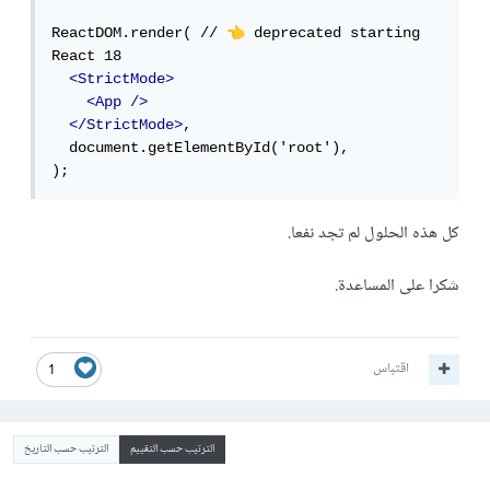
👈
ReactDOM.render( // 
️ deprecated starting 
React 18

<StrictMode>
<App
/>
</StrictMode>
,

  document.getElementById('root'),

);
كل هذه الحلول لم تجد نفعا.
شكرا على المساعدة.
اقتباس
1
الترتيب حسب التقييم
الترتيب حسب التاريخ