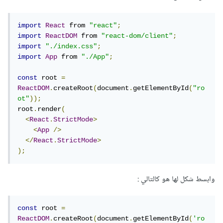
import
React
 from 
"react"
;
import
ReactDOM
 from 
"react-dom/client"
;
import
"./index.css"
;
import
App
 from 
"./App"
;
const
 root 
=
ReactDOM
.
createRoot
(
document
.
getElementById
(
"ro
ot"
));
root
.
render
(
<
React
.
StrictMode
>
<
App
/>
</
React
.
StrictMode
>
);
وابسط شكل لها هو كالتالي
:
const
 root 
=
ReactDOM
.
createRoot
(
document
.
getElementById
(
'ro