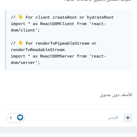
(
'root'
));
root
.
render
(<
h1
>
Hello
,
 world
!</
h1
>);
👇
// 
️ For client createRoot or hydrateRoot

انظر التوثيق الرسمي لـ reactjs
import * as ReactDOMClient from 'react-
dom/client';

👇
// 
️ For renderToPipeableStream or 
renderToReadableStream

import * as ReactDOMServer from 'react-
dom/server';
للأسف دون جدوى
اقتباس
1