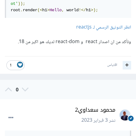
ot'
));
root
.
render
(<
h1
>
Hello
,
 world
!</
h1
>);
انظر التوثيق الرسمي لـ reactjs
وتأكد من ان اصدار react و react-dom لديك هو اكبر من 18.
اقتباس
1
0
محمود سعداوي2
نشر
3 فبراير 2023