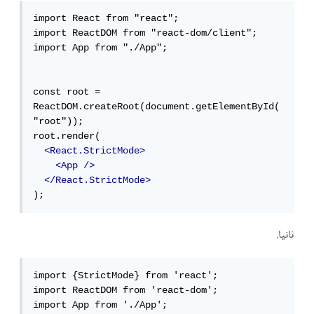
import React from "react";

import ReactDOM from "react-dom/client";

import App from "./App";

const root = 
ReactDOM.createRoot(document.getElementById(
"root"));

root.render(

<React.StrictMode>
<App
/>
</React.StrictMode>
);
ثانيا.
import {StrictMode} from 'react';

import ReactDOM from 'react-dom';

import App from './App';
