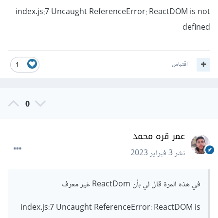
<
React
.
StrictMode
>
index.js:7 Uncaught ReferenceError: ReactDOM is not
<
App
/>
</
React
.
StrictMode
>
defined
);
اقتباس
1
0
عمر قره محمد
نشر
3 فبراير 2023
في هذه المرة قال لي بأن ReactDom غير معرف
index.js:7 Uncaught ReferenceError: ReactDOM is