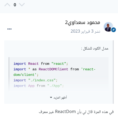
0
محمود سعداوي2
نشر
3 فبراير 2023
عدل الكود للشكل
:
import
React
 from 
"react"
;
import
*
 as 
ReactDOMClient
 from 
'react-
dom/client'
;
import
"./index.css"
;
import
App
 from 
"./App"
;
أظهر المزيد
const
 root 
=
ReactDOMClient
.
createRoot
(
document
.
getEleme
ntById
(
"root"
));
في هذه المرة قال لي بأن ReactDom غير معرف
root
.
render
(