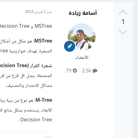
أسامة زيادة
نشر
2 فبراير 2023
1
M5Tree و Decision Tree و M-Tree كلها خوارزميات التعلم الآلي المستخدمة في مهام التنبؤ والتصنيف.
M5Tree
: هو شكل من أشكال 
الشجرة. تهدف خوارزمية M5Tree إلى تحسين دقة تنبؤات شجرة القرار.
الأعضاء
شجرة القرار (Decision Tree)
79
2.5k
المحتملة. يمثل كل فرع من فرو
مشاكل الانحدار والتصنيف.
M-Tree
: هو نوع من بنية بيا
Decision Tree .