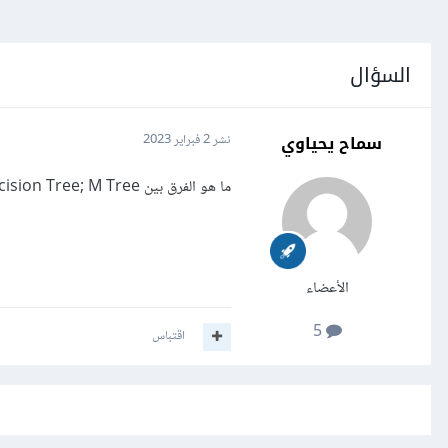
السؤال
سماح يحياوي
نشر
2 فبراير 2023
ما هو الفرق بين M 5Tree,Decision Tree; M Tree
الأعضاء
5
اقتباس