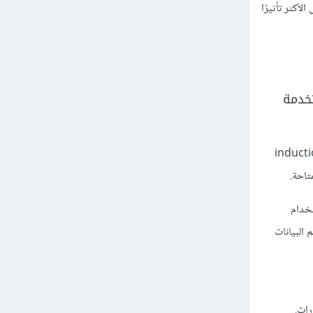
عوامل الأكثر تأثيرًا
تخدمة
 باسم "تعلم العناصر النائية" (induction of the
تخدام
 البيانات
رات.