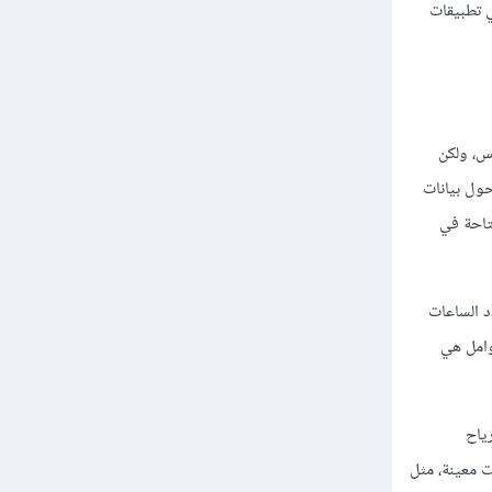
في تطبيقات
نس، ولكن
ص. يمكن لـ M5Tree تحديد القرارات حول بيانات
متاحة في
د الساعات
وامل هي
رياح
ت معينة، مثل