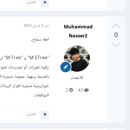
اقتباس
Muhammad
نشر
3 فبراير 2023
0
Nasser2
اهلا سماح,
"ree
يكونا تغيرات أو تمديدات لخوا
بالضبط بينهما. عموما، شجرة ا
الأعضاء
خوارزمية شجرة القرار البيانا
2
43
التوقعات.
اقتباس