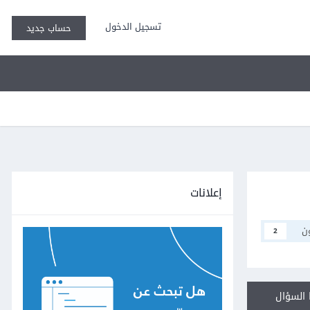
تسجيل الدخول
حساب جديد
إعلانات
ن
2
السؤال