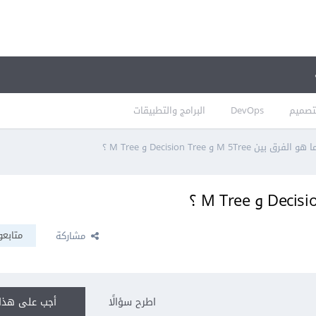
تصميم
DevOps
البرامج والتطبيقات
 هو الفرق بين M 5Tree و Decision Tree و M Tree ؟
متابعو
مشاركة
اطرح سؤالًا
أجب على هذا 