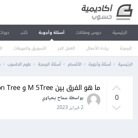
الرئيسية
دروس ومقالات
أسئلة وأجوبة
كتب
دورات
البرمجة
ريادة الأعمال
العمل الحر
التسويق والمبيعات
ال
الرئيسية
أسئلة وأجوبة
الأقسام
أسئلة البرمجة
علوم الحاسوب
ما
ما هو الفرق بين M 5Tree و Decision Tree و M Tree ؟
0
بواسطة سماح يحياوي
2 فبراير 2023