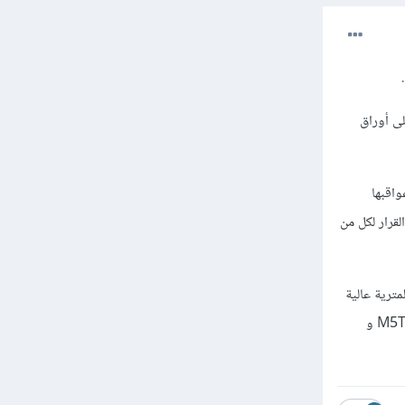
ى أوراق
واقبها
قرار لكل من
مترية عالية
الأبعاد. يستخدم بشكل شائع في رؤية الكمبيوتر وأنظمة إدارة قواعد البيانات لتحسين أداء البحث. بخلاف M5Tree و