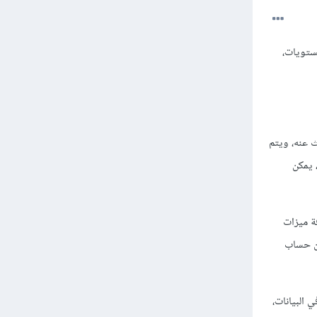
المستويات،
 عنه، ويتم
 يمكن
ة ميزات
من حساب
ي البيانات،