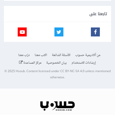
تابعنا على
عن أكاديمية حسوب
الأسئلة الشائعة
اكتب معنا
درّب معنا
إرشادات الاستخدام
بيان الخصوصية
مركز المساعدة
© 2025
Hsoub
.
Content licensed under
CC BY-NC-SA 4.0
unless mentioned
otherwise.