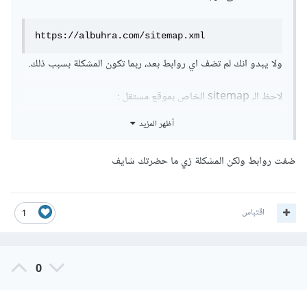
https://albuhra.com/sitemap.xml
ولا يبدو انك لم تضف اي روابط بعد، ربما تكون المشكلة بسبب ذلك.
لاحظ الـ sitemap الخاص بموقع مستقل
:
أظهر المزيد
https://mostaql.com/sitemap.xml
ضفت روابط ولكن المشكلة زي ما حضرتك شايف
جرب تعديل الـ
sitemap لشكل مشابه بموقع مستقل ثم قم بإضافة
بعض المسارات ثم حاول تقديمه مرة ثانية.
اقتباس
1
0