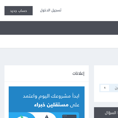
تسجيل الدخول
حساب جديد
إعلانات
ن
1
السؤال