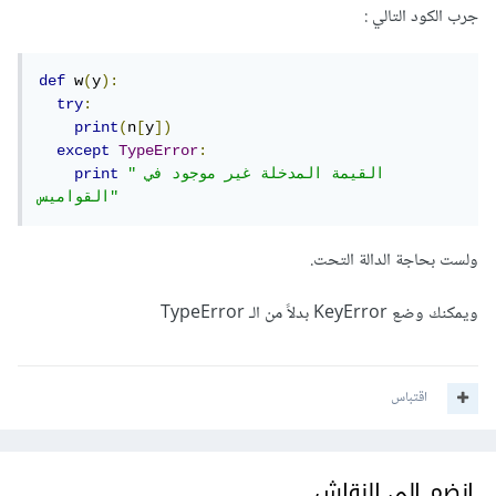
جرب الكود التالي
:
def
 w
(
y
):
try
:
print
(
n
[
y
])
except
TypeError
:
"القيمة المدخلة غير موجود في 
print
القواميس"
ولست بحاجة الدالة التحت.
ويمكنك وضع KeyError بدلاً من الـ TypeError
اقتباس
انضم إلى النقاش