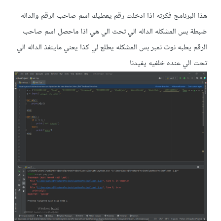
هذا البرنامج فكرته اذا ادخلت رقم يعطيك اسم صاحب الرقم والداله
ضبطة بس المشكله الداله الي تحت الي هي اذا ماحصل اسم صاحب
الرقم يطبه نوت نمبر بس المشكله يطلع لي كذا يعني ماينفذ الداله الي
تحت الي عنده خلفيه يفيدنا