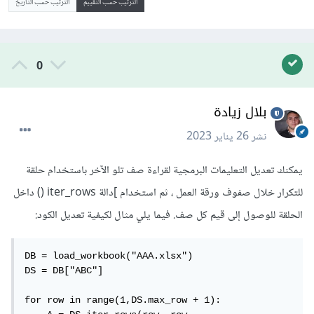
الترتيب حسب التقييم
الترتيب حسب التاريخ
0
بلال زيادة
نشر
26 يناير 2023
يمكنك تعديل التعليمات البرمجية لقراءة صف تلو الآخر باستخدام حلقة
للتكرار خلال صفوف ورقة العمل ، ثم استخدام ]دالة iter_rows () داخل
الحلقة للوصول إلى قيم كل صف. فيما يلي مثال لكيفية تعديل الكود:
DB = load_workbook("AAA.xlsx")

DS = DB["ABC"]

for row in range(1,DS.max_row + 1):
