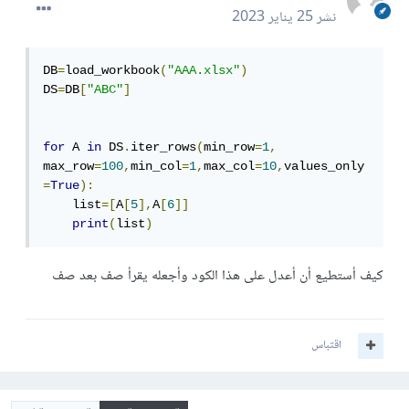
نشر
25 يناير 2023
DB
=
load_workbook
(
"AAA.xlsx"
)
DS
=
DB
[
"ABC"
]
for
 A 
in
 DS
.
iter_rows
(
min_row
=
1
,
max_row
=
100
,
min_col
=
1
,
max_col
=
10
,
values_only 
=
True
):
    list
=[
A
[
5
],
A
[
6
]]
print
(
list
)
كيف أستطيع أن أعدل على هذا الكود وأجعله يقرأ صف بعد صف
اقتباس