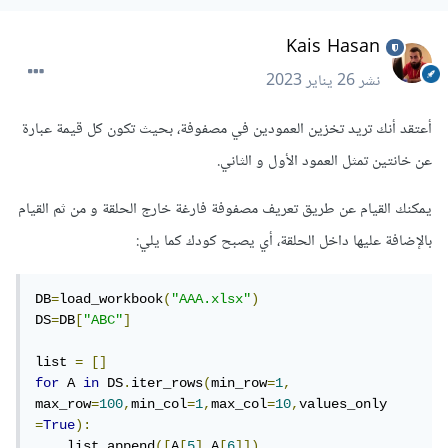
Kais Hasan
نشر
26 يناير 2023
أعتقد أنك تريد تخزين العمودين في مصفوفة، بحيث تكون كل قيمة عبارة
عن خانتين تمثل العمود الأول و الثاني.
يمكنك القيام عن طريق تعريف مصفوفة فارغة خارج الحلقة و من ثم القيام
بالإضافة عليها داخل الحلقة، أي يصبح كودك كما يلي:
DB
=
load_workbook
(
"AAA.xlsx"
)
DS
=
DB
[
"ABC"
]
list 
=
[]
for
 A 
in
 DS
.
iter_rows
(
min_row
=
1
,
max_row
=
100
,
min_col
=
1
,
max_col
=
10
,
values_only 
=
True
):
    list
.
append
([
A
[
5
],
A
[
6
]])