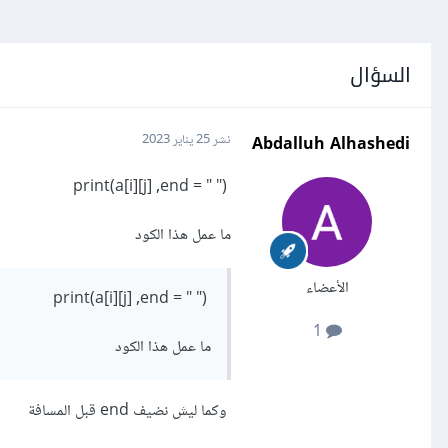
السؤال
Abdalluh Alhashedi
نشر
25 يناير 2023
print(a[i][j] ,end = " ")
ما عمل هذا الكود
الأعضاء
print(a[i][j] ,end = " ")
1
ما عمل هذا الكود
وكما ليش نضيف end قبل المسافة