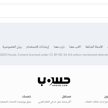
الأسئلة الشائعة
اكتب معنا
درّب معنا
إرشادات الاستخدام
بيان الخصوصية
 2025
Hsoub
.
Content licensed under
CC BY-NC-SA 4.0
unless mentioned otherwi