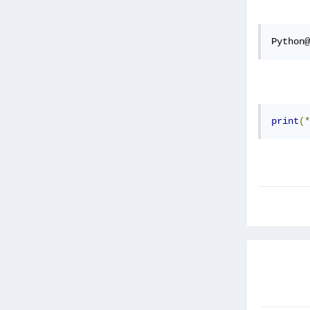
Python@
print
(*