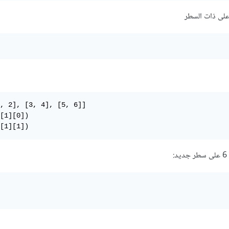
, 2], [3, 4], [5, 6]]

[1][0])

[1][1])