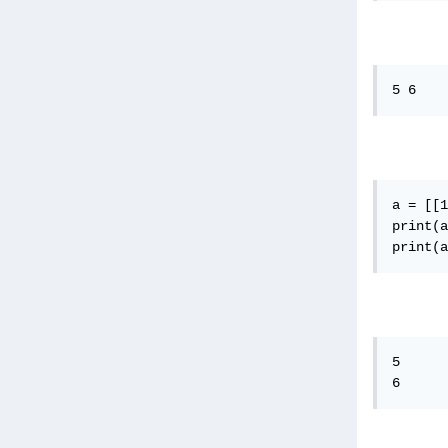
5 6
a = [[1
print(a
print(a
5

6