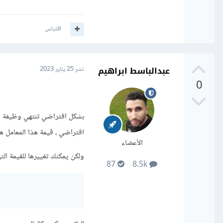
اقتباس
عبدالباسط ابراهيم
نشر
25 يناير 2023
0
افتراضي ، قيمة هذا المعامل هي "\ n" ، أي حرف السط
الأعضاء
ولكن يمكنك تغييرها للقيمة ال
87
8.5k