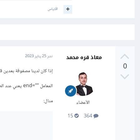
اقتباس
معاذ قره محمد
نشر
25 يناير 2023
0
إذا كان لدينا مصفوفة بعدين a، هذا الكود يطبع العنصر رقم j من القائمة رقم i ضمن مصفوفة البعدين a
المعامل ""=end يعني عند الطباعة لا تقم بالنزول لسطر جديد، كما يحدث في عمليات الطباعة المعتادة
مثال:
الأعضاء
15
364