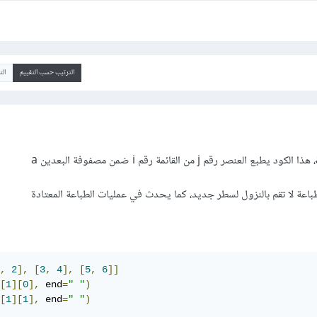
الترتيب حسب التقييم
ال
,
2
],
[
3
,
4
],
[
5
,
6
]]
[
1
][
0
],
 end
=
" "
)
[
1
][
1
],
 end
=
" "
)