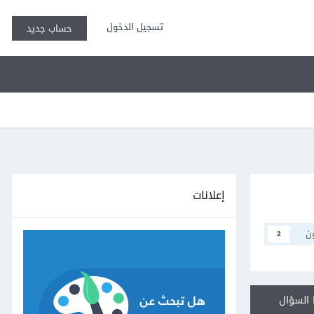
تسجيل الدخول
حساب جديد
إعلانات
ن
2
السؤال