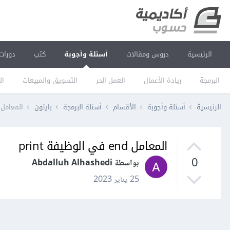
الرئيسية
دروس ومقالات
أسئلة وأجوبة
كتب
دورات
البرمجة
ريادة الأعمال
العمل الحر
التسويق والمبيعات
ال
الرئيسية
أسئلة وأجوبة
الأقسام
أسئلة البرمجة
بايثون
المعامل end في الوظيفة rint
المعامل end في الوظيفة print
0
بواسطة Abdalluh Alhashedi
25 يناير 2023