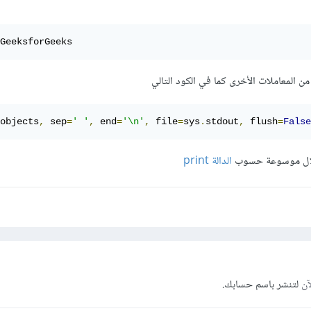
GeeksforGeeks
objects
,
 sep
=
' '
,
 end
=
'\n'
,
 file
=
sys
.
stdout
,
 flush
=
False
خلال موسوعة حسوب
الدالة print
آن
لتنشر باسم حسابك.