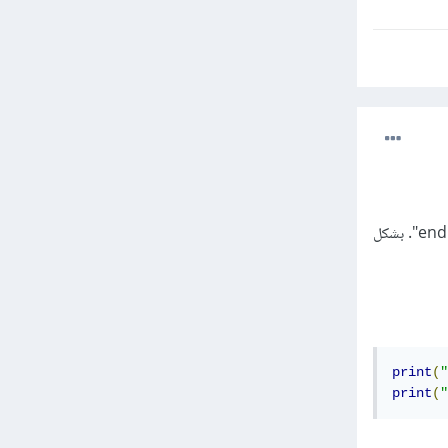
بشكل افتراضي تنتهي وظيفة طباعة () Python بسطر جديد. تأتي الدالة print () في Python مع المعامل "end". بشكل
print
(
"
print
(
"