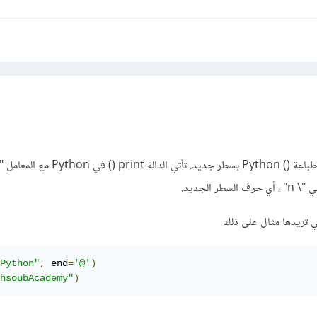
ر الجديد.
تي تريدها مثال على ذلك
Python"
,
 end
=
'@'
)
hsoubAcademy"
)