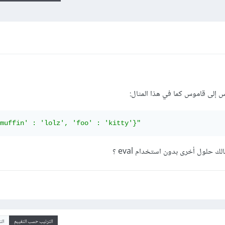
إلى قاموس كما في هذا المثال:
muffin' : 'lolz', 'foo' : 'kitty'}"
 حلول أخرى بدون استخدام eval ؟
الترتيب حسب التقييم
ال