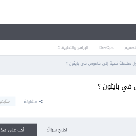
تصميم
DevOps
البرامج والتطبيقات
ّل سلسلة نصية إلى قاموس في بايثون ؟
في بايثون ؟
متابعو
مشاركة
اطرح سؤالًا
أجب على هذا 