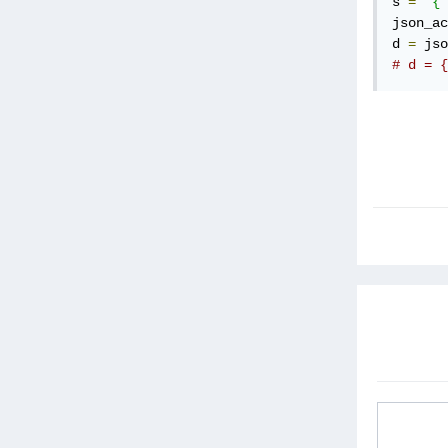
s 
=
"{'
json_ac
d 
=
 jso
# d = {