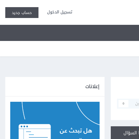
تسجيل الدخول
حساب جديد
إعلانات
ن
0
السؤال