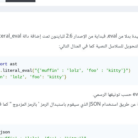
ort
.
literal_eval
(
"{'muffin' : 'lolz', 'foo' : 'kitty'}"
)
n'
:
'lolz'
,
'foo'
:
'kitty'
}
ويمكنك أيضا حل هذه المشكلة عن طريق استخدام JSON الذي سيقوم باستبدال الرمز ' بالرمز المزدوج "
json
