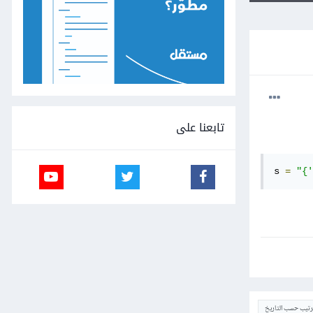
تابعنا على
s 
=
"{'
ترتيب حسب التاريخ