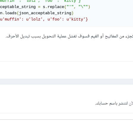
muffin' : 'lolz', 'foo' : 'kitty'}"
ceptable_string 
=
 s
.
replace
(
"'"
,
"\""
)
n
.
loads
(
json_acceptable_string
)
u'muffin': u'lolz', u'foo': u'kitty'}
' كجزء من المفاتيح أو القيم فسوف تفشل عملية التحويل بسبب تبديل الأحرف.
آن
لتنشر باسم حسابك.