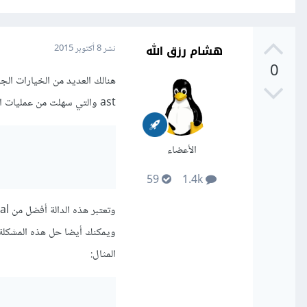
هشام رزق الله
نشر
8 أكتوبر 2015
0
ast والتي سهلت من عمليات التحويل للسلاسل النصية كما في المثال التالي:
الأعضاء
59
1.4k
وتعتبر هذه الدالة أفضل من eval حسب توثيقها الرسمي.
المثال: