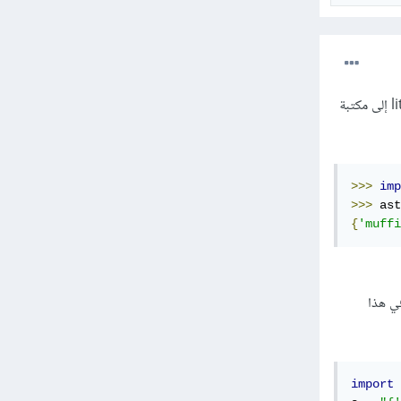
هنالك العديد من الخيارات الجيدة بدلا من eval، فبداية من الإصدار 2.6 للبايثون تمت إضافة دالة literal_eval إلى مكتبة
>>>
imp
>>>
 ast
{
'muffi
 كما في هذا
import
 