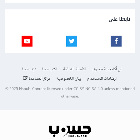
تابعنا على
عن أكاديمية حسوب
الأسئلة الشائعة
اكتب معنا
درّب معنا
إرشادات الاستخدام
بيان الخصوصية
مركز المساعدة
© 2025
Hsoub
.
Content licensed under
CC BY-NC-SA 4.0
unless mentioned
otherwise.