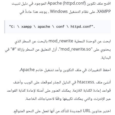
افتح ملف تكوين Apache (httpd.conf) الموجود في دليل تثبيت
XAMPP. على نظام التشغيل Windows ، يوجد هذا عادةً في
"C: \ xampp \ apache \ conf \ httpd.conf".
ابحث عن الوحدة النمطية mod_rewrite بالبحث عن السطر الذي
يحتوي على "mod_rewrite.so". أزل التعليق عن السطر بإزالة "#" في
البداية.
احفظ التغييرات في ملف التكوين وأعد تشغيل خادم Apache.
أنشئ ملف .htaccess في الدليل الجذر لموقعك على الويب وأضف
قواعد إعادة الكتابة اللازمة. يمكنك العثور على أمثلة لإعادة كتابة القواعد
عبر الإنترنت والتي يمكنك تكييفها وفقًا لاحتياجاتك الخاصة.
اختبر عناوين URL الجديدة للتأكد من أنها تعمل على النحو المتوقع.