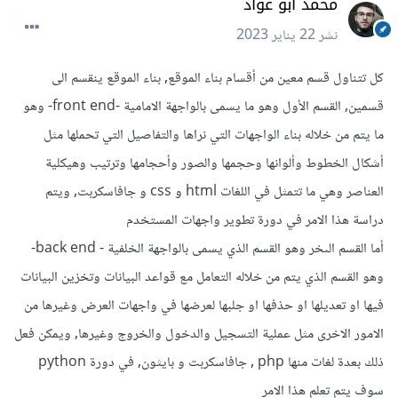
محمد أبو عواد
نشر
22 يناير 2023
كل تتناول قسم معين من أقسام بناء الموقع, بناء الموقع ينقسم الى
قسمين, القسم الأول وهو ما يسمى بالواجهة الامامية -front end- وهو
ما يتم من خلاله بناء الواجهات التي نراها والتفاصيل التي تحملها مثل
أشكال الخطوط وألوانها وحجمها والصور وأحجامها وترتيب وهيكلية
العناصر وهي ما تتمثل في اللغات html و css و جافاسكربت, ويتم
دراسة هذا الامر في دورة تطوير واجهات المستخدم
أما القسم الىخر وهو القسم الذي يسمى بالواجهة الخلفية - back end-
وهو القسم الذي يتم من خلاله التعامل مع قواعد البيانات وتخزين البيانات
فيها او تعديلها او حذفها او جلبها لعرضها في واجهات العرض وغيرها من
الامور الاخرى مثل عملية التسجيل والدخول والخروج وغيرها, ويمكن فعل
ذلك بعدة لغات منها php , جافاسكربت و بايثون, في دورة python
سوف يتم تعلم هذا الامر