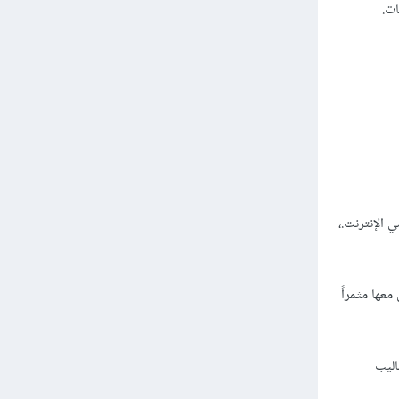
ات.
الإنترنت.،
معها مثمراً
اليب