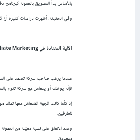
بالأساس بدأ التسويق بالعمولة كبرنامج دف
وفي الحقيقة، أظهرت دراسات كثيرة أنّ 15% من إيرادات التجارة الإلكترونية تحصّلت بفضل التسويق بالعمولة.
الآلية المعتادة في Affiliate Marketing
عندما يرغب صاحب شركة تعتمد على التجار
فإنّه يوظف أو يتعامل مع شركة تقوم بالتس
إذ كلّما كانت الجهة المُتعامَل معها تملك 
للطرفين.
وعند الاتفاق على نسبة معيّنة من العمولة 
متعددة.