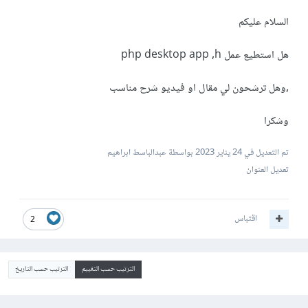
السلام عليكم
هل استطيع عمل php desktop app ,h
,وهل ترشحون لي مقال او فيديو شرح مناسب
وشكرا
تم التعديل في
24 يناير 2023
بواسطة عبدالباسط ابراهيم
تعديل العنوان
اقتباس
2
الترتيب حسب التقييم
الترتيب حسب التاريخ