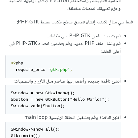
الخلفية لتطبيقك ، واستخدام Electron لإنشاء الواجهة الأمامية
وحزم تطبيقك لمنصات مختلفة.
فيما يلي مثال لكيفية إنشاء تطبيق سطح مكتب بسيط PHP-GTK:
قم بتثبيت ملحق PHP-GTK على نظامك.
قم بإنشاء ملف PHP جديد وقم بتضمين امتداد PHP-GTK في
أعلى الملف:
<?
php

  require_once 
'gtk.php'
;
أنشئ نافذة جديدة وأضف إليها عناصر مثل الأزرار والتسميات:
$window = new GtkWindow();

$button = new GtkButton("Hello World!");

$window->add($button);
أظهر النافذة وقم بتشغيل الحلقة الرئيسية main loop:
$window->show_all();

Gtk::main();