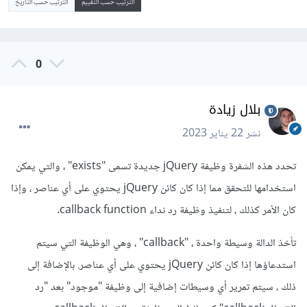
الترتيب حسب التقييم
الترتيب حسب التاريخ
0
بلال زيادة
نشر
22 يناير 2023
تحدد هذه الشفرة وظيفة jQuery جديدة تسمى "exists" ، والتي يمكن
استخدامها للتحقق مما إذا كان كائن jQuery يحتوي على أي عناصر ، وإذا
كان الأمر كذلك ، لتنفيذ وظيفة رد نداء callback function.
تأخذ الدالة وسيطة واحدة ، "callback" ، وهي الوظيفة التي سيتم
استدعاؤها إذا كان كائن jQuery يحتوي على أي عناصر. بالإضافة إلى
ذلك ، سيتم تمرير أي وسيطات إضافية إلى وظيفة "موجود" بعد "رد