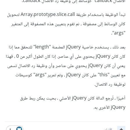
الاتصال callback" كوسائط إلى وظيفة رد الاتصال callback.
تبدأ الوظيفة باستخدام طريقة Array.prototype.slice.call لتحويل
كائن الوسائط إلى مصفوفة ، ثم تقوم بتعيين هذه المصفوفة إلى المتغير
"args".
بعد ذلك ، يستخدم خاصية jQuery المضمنة "length" للتحقق مما إذا
كان كائن jQuery يحتوي على أي عناصر. إذا كان الطول أكبر من 0 ، فهذا
يعني أن كائن jQuery يحتوي على عناصر وأن وظيفة رد الاتصال تسمى
مع تعيين "this" على كائن jQuery ، وتم تمرير "args" كوسيطات
لوظيفة رد الاتصال.
أخيرًا ، تُرجع الدالة كائن jQuery الأصلي ، بحيث يمكن ربط طرق
jQuery الأخرى به.
اقتباس