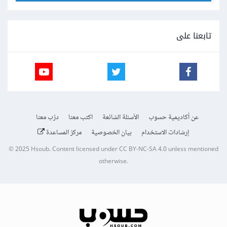
تابعنا على
عن أكاديمية حسوب
الأسئلة الشائعة
اكتب معنا
درّب معنا
إرشادات الاستخدام
بيان الخصوصية
مركز المساعدة
© 2025
Hsoub
.
Content licensed under
CC BY-NC-SA 4.0
unless mentioned
otherwise.