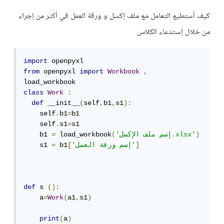
كيف أستطيع التعامل مع ملف إكسل و ورقة العمل في أكثر من إجراء
من خلال إستدعاء الكلاس
import
from
 openpyxl 
import
Workbook
,
class
Work
:
def
 __init__
(
self
,
b1
,
s1
):
    self
.
b1
=
b1

    self
.
s1
=
s1

)
'إسم ملف الإكسل.xlsx'
(
 load_workbook
=
    b1 
]
'إسم ورقة العمل'
[
 b1
=
    s1 
def
 s 
():
    a
=
Work
(
a1
,
s1
)
print
(
a
)