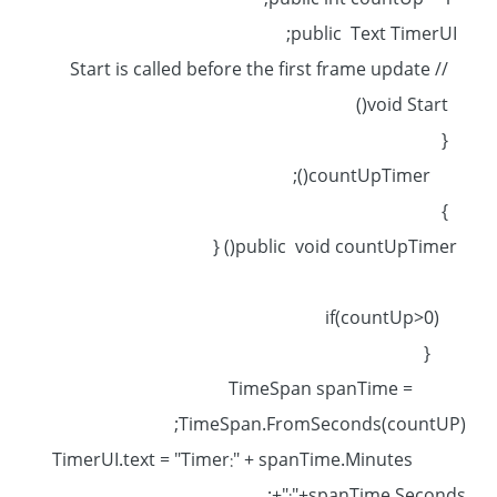
public int countUp = 1;
public Text TimerUI;
// Start is called before the first frame update
void Start()
{
countUpTimer();
}
public void countUpTimer() {
if(countUp>0)
{
TimeSpan spanTime =
TimeSpan.FromSeconds(countUP);
TimerUI.text = "Timer:" + spanTime.Minutes