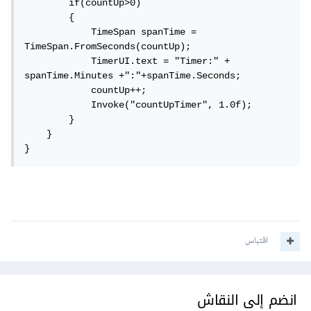
        if(countUp>0)

        {

            TimeSpan spanTime = 
TimeSpan.FromSeconds(countUp); 

            TimerUI.text = "Timer:" + 
spanTime.Minutes +":"+spanTime.Seconds;

            countUp++;

            Invoke("countUpTimer", 1.0f);

        }

    }

}
اقتباس
انضم إلى النقاش