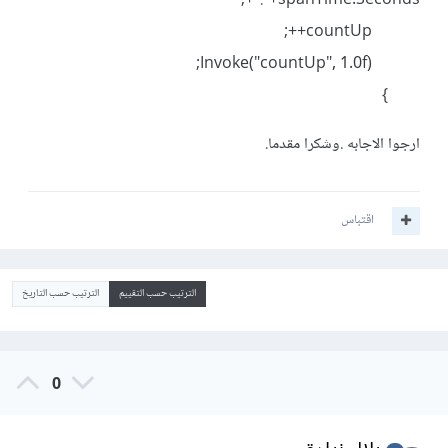
+":"+spanTime.Seconds;
countUp++;
Invoke("countUp", 1.0f);
}
ارجوا الاجابه .وشكرا مقدما.
اقتباس
الترتيب حسب التقييم
الترتيب حسب التاريخ
0