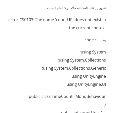
تظهر لى تلك المشكله دائما ولا اعلم السبب
error CS0103: The name 'countUP' does not exist in
the current context
وذلك الcode
using System;
using System.Collections;
using System.Collections.Generic;
using UnityEngine;
using UnityEngine.UI;
public class TimeCount : MonoBehaviour
{