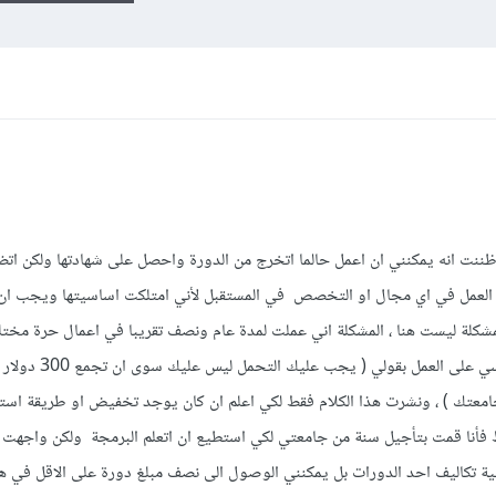
نت انه يمكنني ان اعمل حالما اتخرج من الدورة واحصل على شهادتها ولكن اتض
ن العمل في اي مجال او التخصص في المستقبل لأني امتلكت اساسيتها ويجب ان
كلة ليست هنا ، المشكلة اني عملت لمدة عام ونصف تقريبا في اعمال حرة مختل
تغطية رسوم هذه الدورة ، فكنت احفز نفسي على العمل بقولي ( يج
معتك ) ، ونشرت هذا الكلام فقط لكي اعلم ان كان يوجد تخفيض او طريقة است
أنا قمت بتأجيل سنة من جامعتي لكي استطيع ان اتعلم البرمجة ولكن واجهت 
ية تكاليف احد الدورات بل يمكنني الوصول الى نصف مبلغ دورة على الاقل في ه