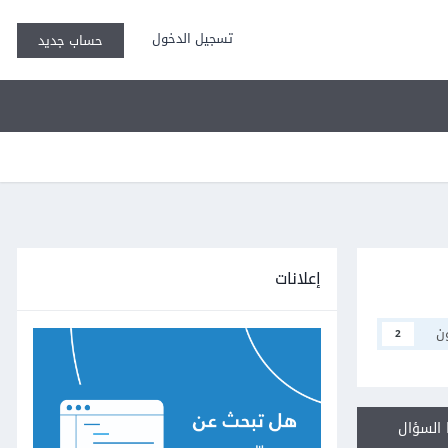
تسجيل الدخول
حساب جديد
إعلانات
ن
2
السؤال