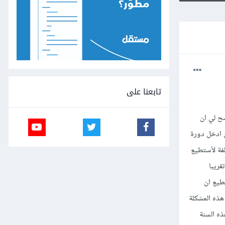
تابعنا على
ح لي ان
 ادخل دورة
فة لأستطيع
ب عليك التحمل ليس عليك سوى ان تجمع 300 دولار تقريبا
طيع ان
هذه المشكلة
ذه السنة