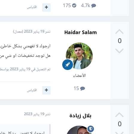
175
4.7k
اقتباس
Haidar Salam
نشر
19 يناير 2023
(معدل)
0
ارجوك لا تفهمني بشكل خاطئ، ف
هل توجد تخفيضات او شي من هذ
تم التعديل في
19 يناير 2023
بواسطة ar Salam
الأعضاء
15
اقتباس
بلال زيادة
نشر
19 يناير 2023
0
ارجوك لا تفهمني بشكل خاط