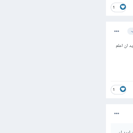
1
ب
د ان اعلم
1
 اريد ان