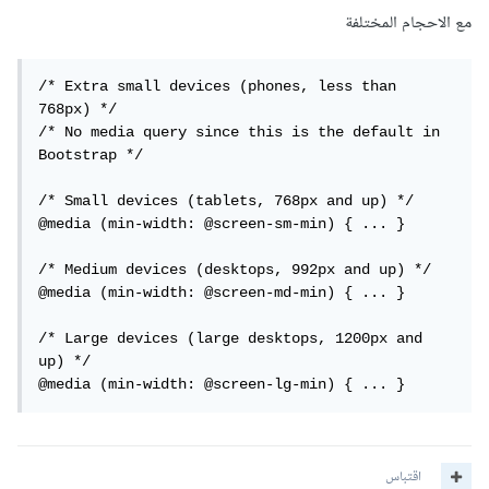
مع الاحجام المختلفة
/* Extra small devices (phones, less than 
768px) */

/* No media query since this is the default in 
Bootstrap */

/* Small devices (tablets, 768px and up) */

@media (min-width: @screen-sm-min) { ... }

/* Medium devices (desktops, 992px and up) */

@media (min-width: @screen-md-min) { ... }

/* Large devices (large desktops, 1200px and 
up) */

@media (min-width: @screen-lg-min) { ... }
اقتباس