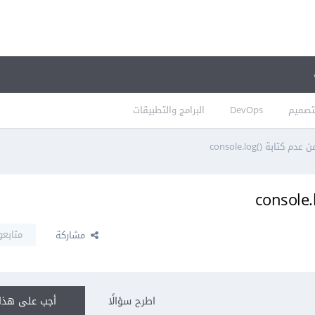
تصميم
DevOps
البرامج والتطبيقات
تابة ()console.log
متابعو
مشاركة
اطرح سؤالًا
أجب على هذا 