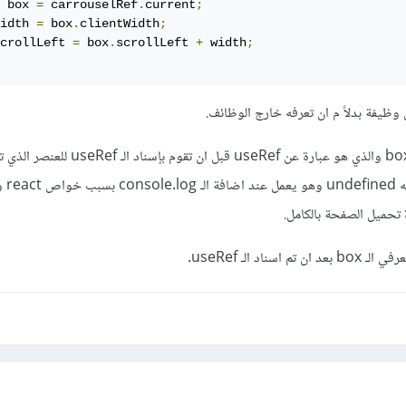
 box 
=
 carrouselRef
.
current
;
idth 
=
 box
.
clientWidth
;
crollLeft 
=
 box
.
scrollLeft 
+
 width
;
وسبب المشكلة انك تعرف الـ box والذي هو عبارة عن useRef قبل ا
به وفي هذه
تحميل الصفحة بالكامل.
ناد الـ useRef.