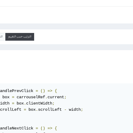
الترتيب حسب التقييم
ال
andlePrevClick 
=
()
=>
{
 box 
=
 carrouselRef
.
current
;
idth 
=
 box
.
clientWidth
;
crollLeft 
=
 box
.
scrollLeft 
-
 width
;
andleNextClick 
=
()
=>
{