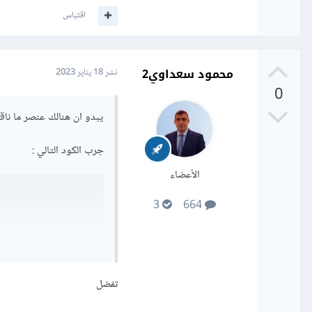
اقتباس
محمود سعداوي2
نشر
18 يناير 2023
0
يبدو ان هنالك عنصر ما ن
جرب الكود التالي
:
الأعضاء
3
664
تفضل