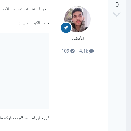
0
يبدو ان هنالك عنصر ما ناقص
جرب الكود التالي
:
الأعضاء
109
4.1k
في حال لم يعم قم بمشاركة م