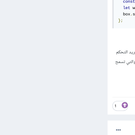
const
let
 w
  box
.
s
};
ن تقوم بإسناد الـ useRef للعنصر الذي تريد التحكم
 الحالة تكون قيمته undefined وهو يعمل عند اضافة الـ console.log بسبب خواص react والتي تسمح
1