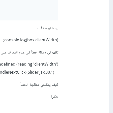
بينما لو حذفت
console.log(box.clientWidth);
تظهر لي رسالة خطأ في عدم التعرف على "clientWidth
efined (reading 'clientWidth')
at handleNextClick (Slider.jsx:30:1)
كيف يمكنني معالجة الخطأ.
شكرا.