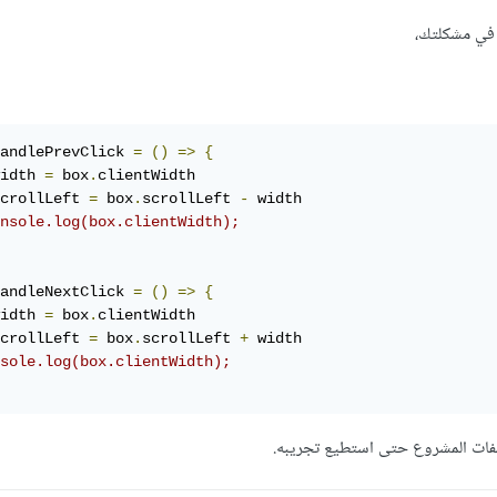
 في مشكلتك،
andlePrevClick 
=
()
=>
{
idth 
=
 box
.
clientWidth

crollLeft 
=
 box
.
scrollLeft 
-
 width

nsole.log(box.clientWidth);
andleNextClick 
=
()
=>
{
idth 
=
 box
.
clientWidth

crollLeft 
=
 box
.
scrollLeft 
+
 width

sole.log(box.clientWidth);
لفات المشروع حتى استطيع تجريبه.