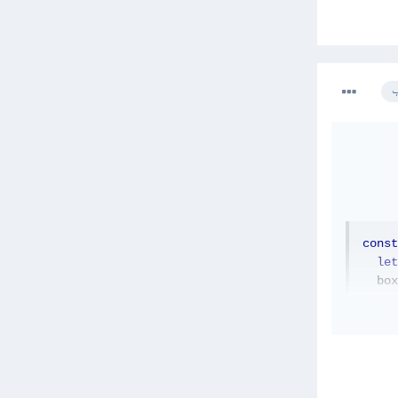
ب
const
let
  box
// 
}
const
let
  box