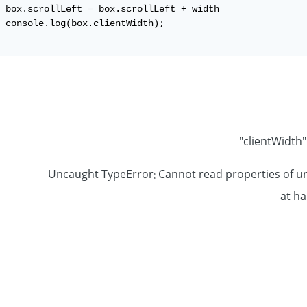
 box.scrollLeft = box.scrollLeft + width

 console.log(box.clientWidth);

"
Uncaught TypeError: Cannot read properties of und