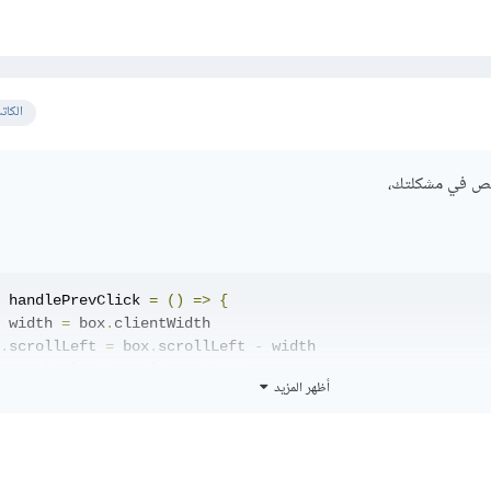
الكات
اقص في مشكلتك،
 handlePrevClick 
=
()
=>
{
 width 
=
 box
.
clientWidth

.
scrollLeft 
=
 box
.
scrollLeft 
-
 width

console.log(box.clientWidth);
أظهر المزيد
 handleNextClick 
=
()
=>
{
 width 
=
 box
.
clientWidth

.
scrollLeft 
=
 box
.
scrollLeft 
+
 width
