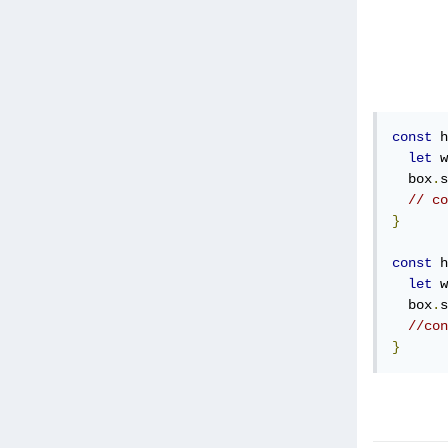
const
 h
let
 w
  box
.
s
// co
}
const
 h
let
 w
  box
.
s
//con
}