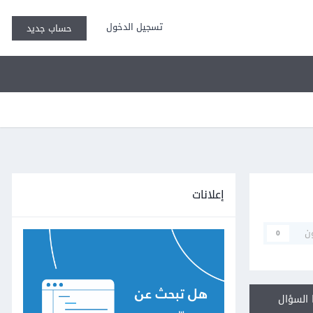
تسجيل الدخول
حساب جديد
إعلانات
ن
0
السؤال