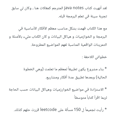
لقد أنهيت كتاب java notes المترجم كمقالات هنا ، وكان لي سابق
تجربة سيئة في تعلم البرمجة قبله.
مع هذا الكتاب فهمت بشكل مناسب معظم الأفكار الأساسية في
البرمجة و الخوازميات و هياكل البيانات و كان الكتاب مليء بالأمثلة و
التمرينات الواقعية المناسبة لفهم المواضيع المطروحة.
خطواتي اللاحقة
:
* بناء مشروع يكون تطبيقاً لمعظم ما تعلمت (وهي الخطوة
الحالية)
وبعدها تطبيق عدة أفكار ومشاريع.
* الاستزادة في مواضيع الخوارزميات وهياكل البيانات حسب الحاجة
لربما اقرأ كتاباً متوسطاً
* رأيت تجميعاً ل 150 مسألة على leetcode قررت حلهم كذلك.