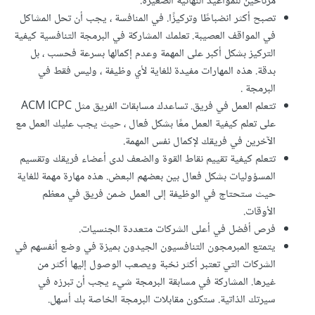
مرتاحين للمواعيد النهائية الصغيرة.
تصبح أكثر انضباطًا وتركيزًا. في المنافسة ، يجب أن تحل المشاكل
في المواقف العصيبة. تعلمك المشاركة في البرمجة التنافسية كيفية
التركيز بشكل أكبر على المهمة وعدم إكمالها بسرعة فحسب ، بل
بدقة. هذه المهارات مفيدة للغاية لأي وظيفة ، وليس فقط في
البرمجة .
تتعلم العمل في فريق. تساعدك مسابقات الفريق مثل ACM ICPC
على تعلم كيفية العمل معًا بشكل فعال ، حيث يجب عليك العمل مع
الآخرين في فريقك لإكمال نفس المهمة.
تتعلم كيفية تقييم نقاط القوة والضعف لدى أعضاء فريقك وتقسيم
المسؤوليات بشكل فعال بين بعضهم البعض. هذه مهارة مهمة للغاية
حيث ستحتاج في الوظيفة إلى العمل ضمن فريق في معظم
الأوقات.
فرص أفضل في أعلى الشركات متعددة الجنسيات.
يتمتع المبرمجون التنافسيون الجيدون بميزة في وضع أنفسهم في
الشركات التي تعتبر أكثر نخبة ويصعب الوصول إليها أكثر من
غيرها. المشاركة في مسابقة البرمجة شيء يجب أن تبرزه في
سيرتك الذاتية. ستكون مقابلات البرمجة الخاصة بك أسهل.