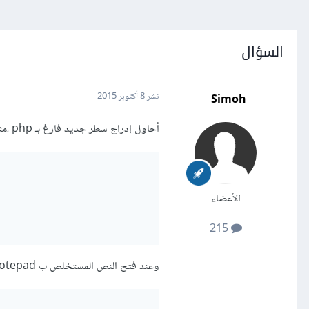
السؤال
Simoh
نشر
8 أكتوبر 2015
أحاول إدراج سطر جديد فارغ بـ php ،مثال عن كود يمثل ما أصبو إليه:
الأعضاء
215
وعند فتح النص المستخلص ب Notepad وجدت الآتي: