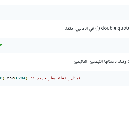
n"
// تمثل إنشاء سطر جديد
)
0x0A
(
chr
).
D