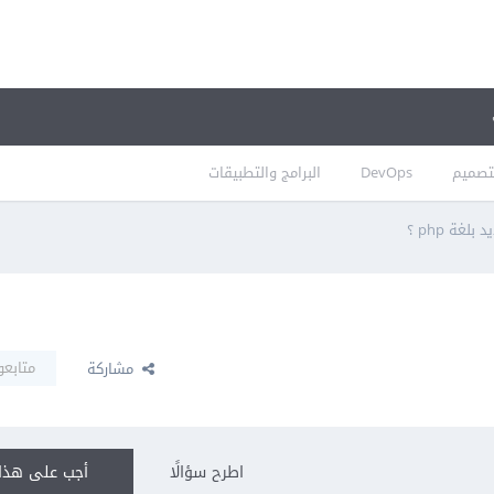
تصميم
DevOps
البرامج والتطبيقات
غة php ؟
متابعو
مشاركة
اطرح سؤالًا
أجب على هذا 