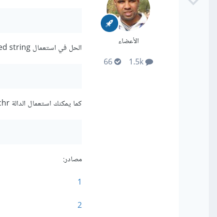
الأعضاء
الحل في استعمال double quoted string (") في الجانبي، هكذا:
66
1.5k
كما يمكنك استعمال الدالة chr وذلك بإعطائها القيمتين التاليتين:
مصادر:
1
2