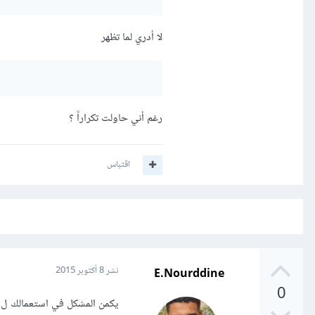
لا أدري لما تظهر
رغم أني حاولت تكراراً ؟
اقتباس
E.Nourddine
نشر
8 أكتوبر 2015
0
يكمن المشكل في استعمالك ل (') Single quoted string في حين أنه باستعماله لا يمكن أن ت