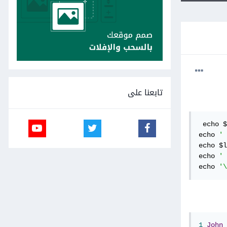
تابعنا على
 echo $
echo 
' 
echo $l
echo 
' 
echo 
'\
1
John