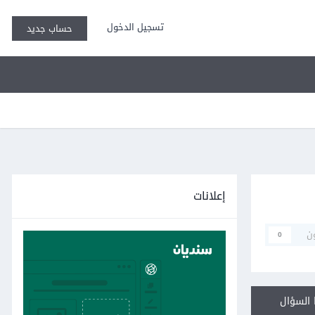
تسجيل الدخول
حساب جديد
إعلانات
ن
0
السؤال