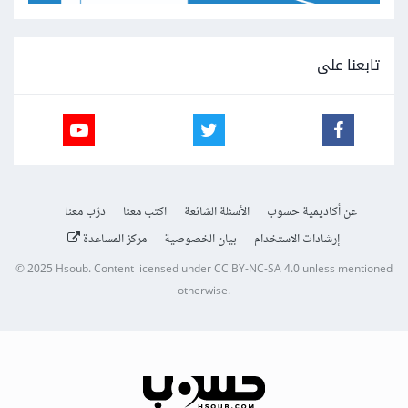
تابعنا على
عن أكاديمية حسوب
الأسئلة الشائعة
اكتب معنا
درّب معنا
إرشادات الاستخدام
بيان الخصوصية
مركز المساعدة
© 2025
Hsoub
.
Content licensed under
CC BY-NC-SA 4.0
unless mentioned
otherwise.