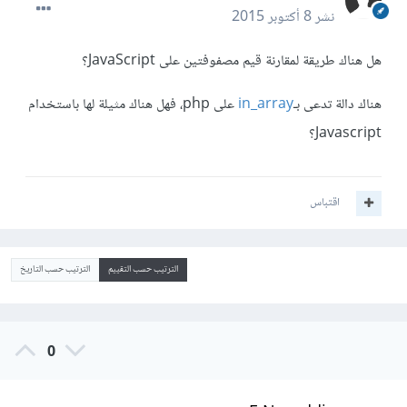
نشر
8 أكتوبر 2015
هل هناك طريقة لمقارنة قيم مصفوفتين على JavaScript؟
هناك دالة تدعى بـ
in_array
على php، فهل هناك مثيلة لها باستخدام
Javascript؟
اقتباس
الترتيب حسب التقييم
الترتيب حسب التاريخ
0