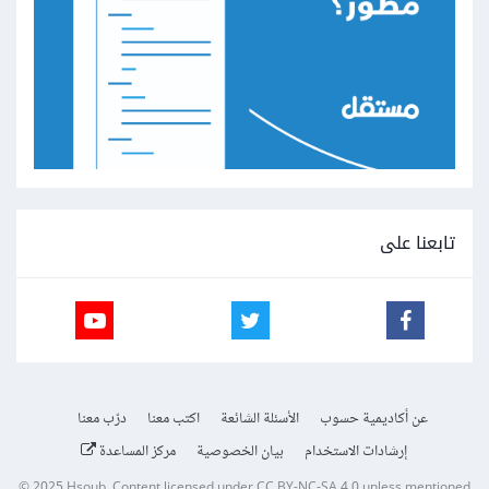
تابعنا على
عن أكاديمية حسوب
الأسئلة الشائعة
اكتب معنا
درّب معنا
إرشادات الاستخدام
بيان الخصوصية
مركز المساعدة
© 2025
Hsoub
.
Content licensed under
CC BY-NC-SA 4.0
unless mentioned