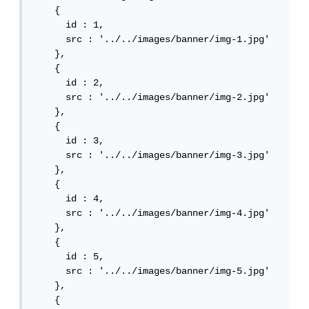
    {

      id : 1,

      src : '../../images/banner/img-1.jpg'

    },

    {

      id : 2,

      src : '../../images/banner/img-2.jpg'

    },

    {

      id : 3,

      src : '../../images/banner/img-3.jpg'

    },

    {

      id : 4,

      src : '../../images/banner/img-4.jpg'

    },

    {

      id : 5,

      src : '../../images/banner/img-5.jpg'

    },

    {
