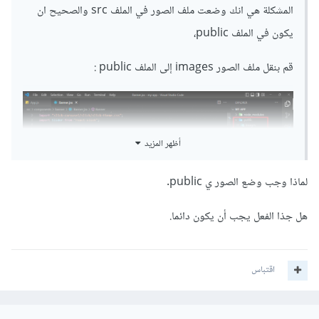
المشكلة هي انك وضعت ملف الصور في الملف src والصحيح ان
يكون في الملف public،
قم بنقل ملف الصور images إلى الملف public
:
أظهر المزيد
لماذا وجب وضع الصور ي public.
ثم قم بتعديل روابط الصور إلى الشكل
:
هل جذا الفعل يجب أن يكون دائما.
const
 bannerImgs 
=
[
{
اقتباس
    id
:
1
,
    src
:
"images/banner/img-1.jpg"
,
},
{