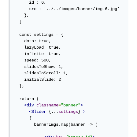
      id : 6,

      src : '../../images/banner/img-6.jpg'

    },

  ]

  const settings = {

    dots: true,

    lazyLoad: true,

    infinite: true,

    speed: 500,

    slidesToShow: 1,

    slidesToScroll: 1,

    initialSlide: 2

  };

  return (

<div
className
=
"banner"
>
<Slider
 {...
settings
} 
>
      {

        bannerImgs.map(banner => (
