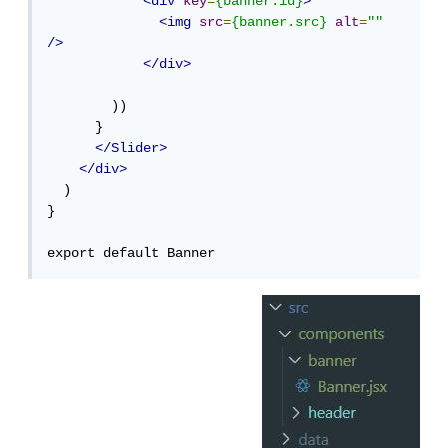
<div
key
=
{banner.id}
>
<img
src
=
{banner.src}
alt
=
""
/>
</div>
        ))

      }

</Slider>
</div>
  )

}

export default Banner