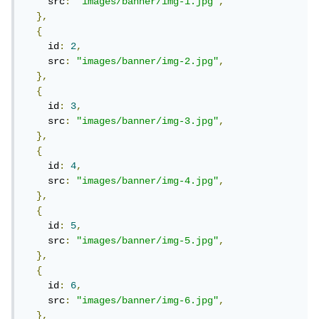
    src
:
"images/banner/img-1.jpg"
,
},
{
    id
:
2
,
    src
:
"images/banner/img-2.jpg"
,
},
{
    id
:
3
,
    src
:
"images/banner/img-3.jpg"
,
},
{
    id
:
4
,
    src
:
"images/banner/img-4.jpg"
,
},
{
    id
:
5
,
    src
:
"images/banner/img-5.jpg"
,
},
{
    id
:
6
,
    src
:
"images/banner/img-6.jpg"
,
},