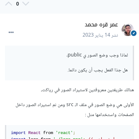
0
    id
:
2
,
    src
:
"images/banner/img-2.jpg"
,
},
عمر قره محمد
{
    id
:
3
,
نشر
14 يناير 2023
    src
:
"images/banner/img-3.jpg"
,
},
{
لماذا وجب وضع الصور ي public.
    id
:
4
,
    src
:
"images/banner/img-4.jpg"
,
هل جذا الفعل يجب أن يكون دائما.
},
{
    id
:
5
,
هنالك طريقتين معروفتين لاستيراد الصور في رياكت،
    src
:
"images/banner/img-5.jpg"
,
},
{
الأولى هي وضع الصور في ملف الـ src ومن ثم استيراد الصور داخل
    id
:
6
,
الصفحات واستخدامها مثل
:
    src
:
"images/banner/img-6.jpg"
,
},
];
import
React
 from 
'react'
;