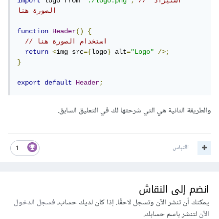
// استيراد 
;
'./logo.png'
 logo from 
import
وبعدها يجب ان يعمل الكود.
الصورة هنا
function
Header
()
{
// استخدام الصورة هنا
return
<
img src
={
logo
}
 alt
=
"Logo"
/>;
}
export
default
Header
;
والطريقة الثانية هي التي شرحتها لك في التعليق السابق.
اقتباس
1
انضم إلى النقاش
يمكنك أن تنشر الآن وتسجل لاحقًا. إذا كان لديك حساب،
فسجل الدخول
الآن
لتنشر باسم حسابك.