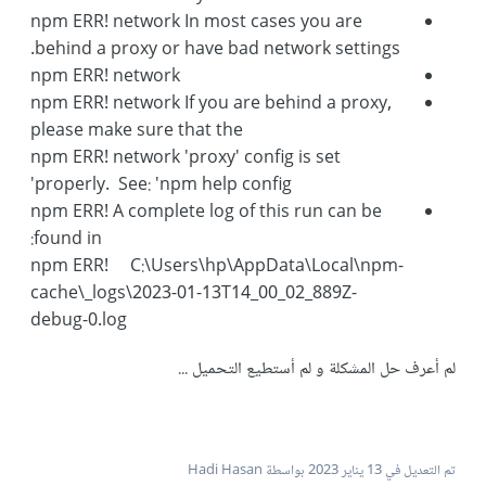
npm ERR! network In most cases you are
behind a proxy or have bad network settings.
npm ERR! network
npm ERR! network If you are behind a proxy,
please make sure that the
npm ERR! network 'proxy' config is set
properly. See: 'npm help config'
npm ERR! A complete log of this run can be
found in:
npm ERR! C:\Users\hp\AppData\Local\npm-
cache\_logs\2023-01-13T14_00_02_889Z-
debug-0.log
لم أعرف حل المشكلة و لم أستطيع التحميل ...
تم التعديل في
13 يناير 2023
بواسطة Hadi Hasan