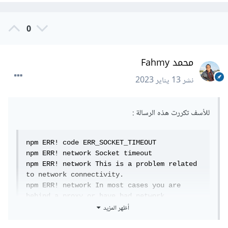
0
محمد Fahmy
نشر
13 يناير 2023
للأسف تكررت هذه الرسالة
:
npm ERR! code ERR_SOCKET_TIMEOUT

npm ERR! network Socket timeout

npm ERR! network This is a problem related 
to network connectivity.

npm ERR! network In most cases you are 
behind a proxy or have bad network 
أظهر المزيد
settings.

npm ERR! network
