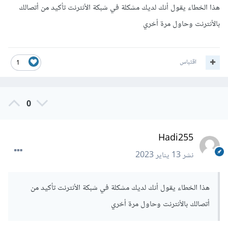
npm ERR! network If you are behind a proxy, 
هذا الخطاء يقول أنك لديك مشكلة في شبكة الأنترنت تأكيد من أتصالك
please make sure that the

بالأنترنت وحاول مرة أخري
npm ERR! network 'proxy' config is set 
properly.  See: 'npm help config'

npm ERR! A complete log of this run can be 
اقتباس
1
found in:

npm ERR!     C:\Users\hp\AppData\Local\npm-
cache\_logs\2023-01-13T14_43_29_527Z-debug-
0.log
0
Hadi255
نشر
13 يناير 2023
هذا الخطاء يقول أنك لديك مشكلة في شبكة الأنترنت تأكيد من
أتصالك بالأنترنت وحاول مرة أخري