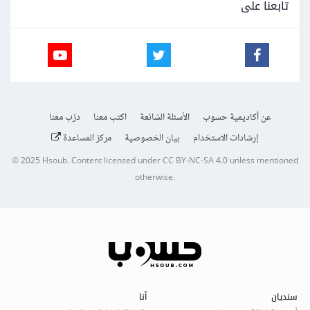
تابعنا على
عن أكاديمية حسوب
الأسئلة الشائعة
اكتب معنا
درّب معنا
إرشادات الاستخدام
بيان الخصوصية
مركز المساعدة
© 2025
Hsoub
.
Content licensed under
CC BY-NC-SA 4.0
unless mentioned
otherwise.