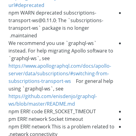
url#deprecated
npm WARN deprecated subscriptions-
transport-ws@0.11.0: The `subscriptions-
transport-ws` package is no longer
maintained.
We recommend you use `graphql-ws`
instead. For help migrating Apollo software to
`graphql-ws`, see
https://www.apollographql.com/docs/apollo-
server/data/subscriptions/#switching-from-
subscriptions-transport-ws
For general help
using `graphql-ws`, see
https://github.com/enisdenjo/graphql-
ws/blob/master/README.md
npm ERR! code ERR_SOCKET_TIMEOUT
pm ERR! network Socket timeout
npm ERR! network This is a problem related to
network connectivity.