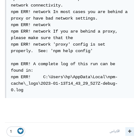
network connectivity.

npm ERR! network In most cases you are behind a 
proxy or have bad network settings.

npm ERR! network

npm ERR! network If you are behind a proxy, 
please make sure that the

npm ERR! network 'proxy' config is set 
properly.  See: 'npm help config'

npm ERR! A complete log of this run can be 
found in:

npm ERR!     C:\Users\hp\AppData\Local\npm-
cache\_logs\2023-01-13T14_43_29_527Z-debug-
0.log
اقتباس
1