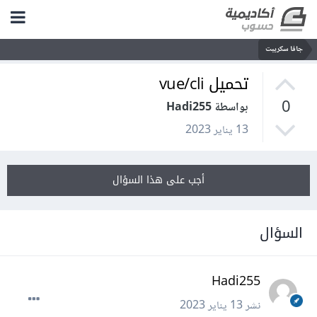
جافا سكريبت
تحميل vue/cli
0
بواسطة Hadi255
13 يناير 2023
أجب على هذا السؤال
السؤال
Hadi255
نشر
13 يناير 2023