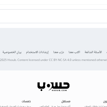
الأسئلة الشائعة
اكتب معنا
درّب معنا
إرشادات الاستخدام
بيان الخصوصية
 2025
Hsoub
.
Content licensed under
CC BY-NC-SA 4.0
unless mentioned otherwi