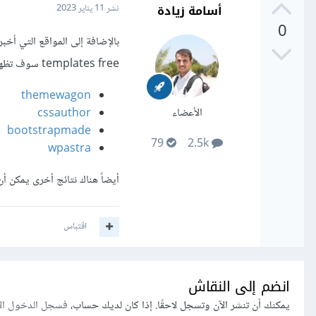
أسامة زيادة
نشر
11 يناير 2023
0
templates free سوف تظهر لك عدة نتائج منها
themewagon
الأعضاء
cssauthor
bootstrapmade
79
2.5k
wpastra
أيضاً هناك نتائج أخرى يمكن أ
اقتباس
انضم إلى النقاش
يمكنك أن تنشر الآن وتسجل لاحقًا. إذا كان لديك حساب،
فسجل الدخول ال