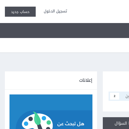
تسجيل الدخول
حساب جديد
إعلانات
ن
2
السؤال