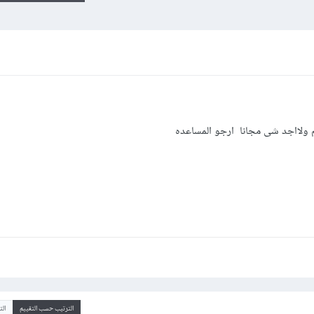
 ولااجد شى مجانا ارجو المساعده
الترتيب حسب التقييم
ال