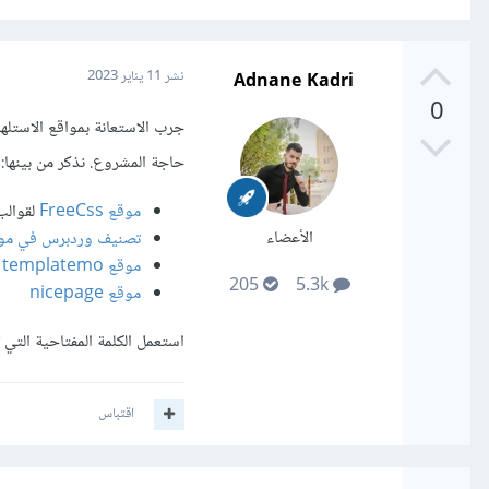
Adnane Kadri
نشر
11 يناير 2023
0
جرب الاستعانة بمواقع الاستل
حاجة المشروع. نذكر من بينها:
موقع FreeCss
لقوالب ال CSS والمك
الأعضاء
تصنيف وردبرس في موقع rlib
موقع templatemo
205
5.3k
موقع nicepage
استعمل الكلمة المفتاحية التي ت
اقتباس