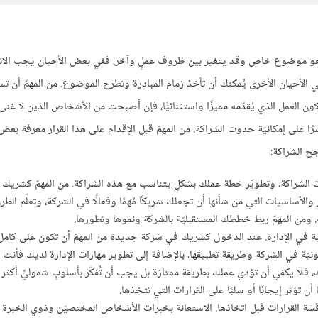
و موضوع خاص وقد يتغير بين ظروف عملٍ وآخر، ففي بعض الأحيان يجب الان
 الأحيان الأخرى يُمكنك أن تأخذ زمام المبادرة وتطرح الموضوع. من المهمّ أن تس
ون العمل الذي يُقدّمه مميزًا واستثنائيًّا، فإن أصبحت من الأشخاص الذين لا غنى
رًا على إمكانيّة حدوث الشراكة. من المهمّ قبل الإقدام على هذا القرار معرفة بعض
ح الشراكة:
رات الشراكة، وتطويّر خطة عملك بشكلٍ يتناسب مع هذه الشراكة. من المهمّ كشريك
 والأساسيات التي من شأنها أن تجعلك شريكًا مُهمًا وفعالًا في الشركة، وتعلّم الط
. ومن المهمّ ربط خططك المستقبليّة بالشركة ونموها وتطورها.
ية في الإدارة. عند الدخول كشريك في شركة جديدة من المهمّ أن تكون على كامل
نونيّة في الشركة وطريقة تطبيقها، بالإضافة إلى تطوير مهارات الإدارة لديك فأنت
لا يكفي أن تؤدي عملك بطريقة ممتازة بل يجب أن تُفكّر بأسلوبٍ شموليٍّ أكثر وت
ن تؤثر إيجابًا أو سلبًا على القرارات التي تتخذها.
مناقشة القرارات قبل اتخاذها. الاستعانة بخبرات الأشخاص المختصيّن وذوي الخب