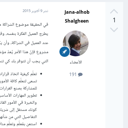
Jana-alhob
نشر
9 أكتوبر 2015
1
Shalgheen
في الحقيقة موضوع الشراكة ه
يطرح العميل الفكرة بنفسه، وفي
عند العميل في الشراكة، وأن يك
مشروع فإنّ هذا الأمر يُعدّ مؤش
التي يجب أن تتوفر بك كي تنج
الأعضاء
تعلّم كيفيّة اتخاذ قرا
191
تسعى لتعلّم كافة الأمور
للمشاركة بصنع القرارات
تطوير المهارات الأساس
والخبرة في الأمور القا
كونك مستقل إلى شريك، ف
التفاصيل التي من شأنها أ
استعن بمُعلّم وتعلّم 