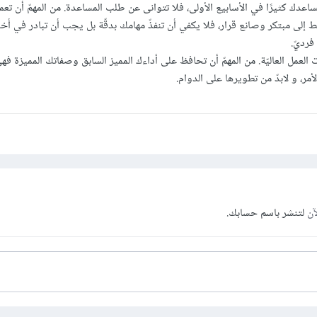
اعدك كثيرًا في الأسابيع الأولى، فلا تتوانى عن طلب المساعدة. من المهمّ أن تعم
قط إلى مبتكر وصانع قرار، فلا يكفي أن تنفذّ مهامك بدقّة بل يجب أن تبادر في أخذ
فرديّ.
العمل العاليّة. من المهمّ أن تحافظ على أداءك المميز السابق وصفاتك المميزة فه
أمر، و لابدّ من تطويرها على الدوام.
آن
لتنشر باسم حسابك.