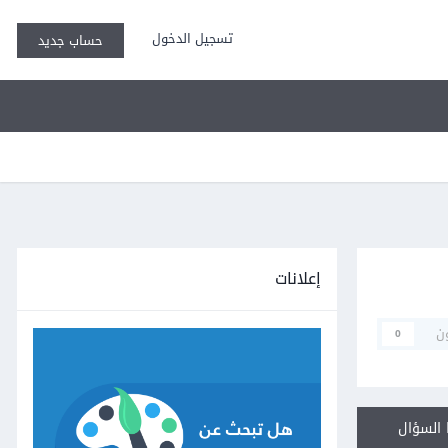
تسجيل الدخول
حساب جديد
إعلانات
ن
0
السؤال