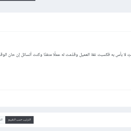
لا بأس به فكسبت ثقة العميل وقدّمت له عملًا متقنًا وكنت أتسائل إن حان الو
الترتيب حسب التقييم
ال