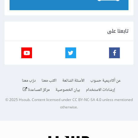
تابعنا على
عن أكاديمية حسوب
الأسئلة الشائعة
اكتب معنا
درّب معنا
إرشادات الاستخدام
بيان الخصوصية
مركز المساعدة
© 2025
Hsoub
.
Content licensed under
CC BY-NC-SA 4.0
unless mentioned
otherwise.