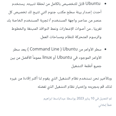
Ubuntu قابل للتخصيص بالكامل من لحظة تثبيته. يستخدم
أحدث إصدار بيئة سطح مكتب جنوم التي تتيح لك تخصيص كل
عنصر من عناصر واجهة المستخدم / تجربة المستخدم الخاصة بك
تقريبًا ، من أصوات الإشعارات ونمط النوافذ المنبثقة والخطوط
والرسوم المتحركة للنظام ومساحات العمل.
سطر الأوامر من Command Line ) Ubuntu ) يعد سطر
الأوامر الموجود في Ubuntu أو linux عموماً الأفضل من بين
جميع أنظمة التشغيل
وبالأخير نحن نستخدم نظام التشغيل الذي يقوم لنا أكثر إفادة من غيره
لذلك قم بتجربته وإختيار نظام التشغيل الذي تفضله
تم التعديل في
10 يناير 2023
بواسطة عبدالباسط ابراهيم
خطأ إملائي