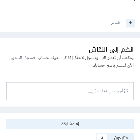
طريقة فعالة أخرى لتأمين مفاتيح
API
ومنع المتسللين من
فك تشفير البيانات. يجب تجنب تتبع مفاتيح واجهة برمجة
التطبيقات في المستودع لتقليل مخاطر كشف القيم. لا يُنصح
اقتباس
باستخدام Firebase Remote Config لتخزين البيانات
الحساسة.
انضم إلى النقاش
يوجد العديد من الممارسات التي يجب عليك إتباعها لزيادة حماية
يمكنك أن تنشر الآن وتسجل لاحقًا. إذا كان لديك حساب،
فسجل الدخول
التطبيق الخاص بك
الآن
لتنشر باسم حسابك.
أجب على هذا السؤال...
مشاركة
متابعون
2