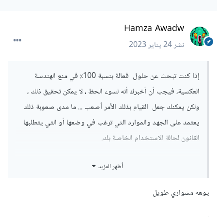
Hamza Awadw
نشر
24 يناير 2023
إذا كنت تبحث عن حلول فعالة بنسبة 100٪ في منع الهندسة
العكسية، فيجب أن أخبرك أنه لسوء الحظ ، لا يمكن تحقيق ذلك ،
ولكن يمكنك جعل القيام بذلك الأمر أصعب ... ما مدى صعوبة ذلك
يعتمد على الجهد والموارد التي ترغب في وضعها أو التي يتطلبها
القانون لحالة الاستخدام الخاصة بك.
ويمكنك محاولة حماية التطبيق ( جعل عملية إختراقه مكلفه)
أظهر المزيد
الخاص بك من خلال الخطوات التالية
يوهه مشواري طويل
استخدام ال code obfuscation
يعد تشفير / فك تشفير مفاتيح
API
في وقت التشغيل
.