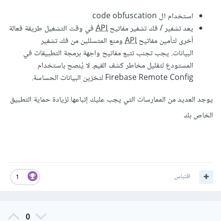
استخدام ال code obfuscation
يعد تشفير / فك تشفير مفاتيح
API
في وقت التشغيل طريقة فعالة
أخرى لتأمين مفاتيح
API
ومنع المتسللين من فك تشفير
البيانات. يجب تجنب تتبع مفاتيح واجهة برمجة التطبيقات في
المستودع لتقليل مخاطر كشف القيم. لا يُنصح باستخدام
Firebase Remote Config لتخزين البيانات الحساسة.
يوجد العديد من الممارسات التي يجب عليك إتباعها لزيادة حماية التطبيق
الخاص بك
اقتباس
1
0