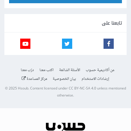
تابعنا على
عن أكاديمية حسوب
الأسئلة الشائعة
اكتب معنا
درّب معنا
إرشادات الاستخدام
بيان الخصوصية
مركز المساعدة
© 2025
Hsoub
.
Content licensed under
CC BY-NC-SA 4.0
unless mentioned
otherwise.