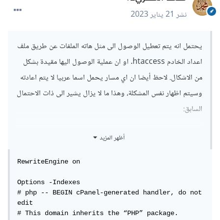
نشر
21 يناير 2023
يحتمل انه يتم تعطيل الوصول الى مثل هاته الملفات عن طريق ملف
اعداد الخادم htaccess. او ان عملية الوصول اليها مقيدة بشكل
من الاشكال. لاحظ أيضا ان اي مسار يحمل اسما عربيا لا يتم اعادته
وسيتم اظهار نفس المشكلة، وهذا ما لا يزال يشير الى ذات الاحتمال
السابق:
مشكلة بتكوين ملف htacccess.
أظهر المزيد
يمكن مثلا اضافة هذا المسار لقبول المسارات التي هي مكتوبة باللغة
RewriteEngine on

العربية:
Options -Indexes

# php -- BEGIN cPanel-generated handler, do not 
RewriteRule ^([^/]*)$ /index.php?path=$1 
edit

[L]
# This domain inherits the “PHP” package.
