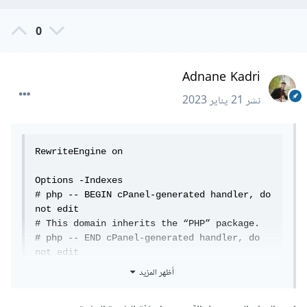
0
Adnane Kadri
نشر
21 يناير 2023
RewriteEngine on

Options -Indexes

# php -- BEGIN cPanel-generated handler, do 
not edit

# This domain inherits the “PHP” package.

# php -- END cPanel-generated handler, do 
not edit

RewriteCond %{HTTP_HOST} 
أظهر المزيد
^arabiauniform\.areyada\.com$

RewriteRule ^/?$ 