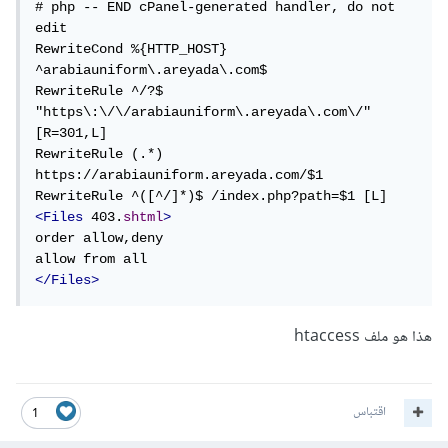
# php -- END cPanel-generated handler, do not 
في حالة التعذر، يرجى ارفاق محتوى ملف htaccess الخاص بك
edit

للنظر فيه.
RewriteCond %{HTTP_HOST} 
^arabiauniform\.areyada\.com$

RewriteRule ^/?$ 
"https\:\/\/arabiauniform\.areyada\.com\/" 
[R=301,L]

RewriteRule (.*) 
https://arabiauniform.areyada.com/$1

<Files
 403.
shtml
>
order allow,deny

</Files>
هذا هو ملف htaccess
اقتباس
1