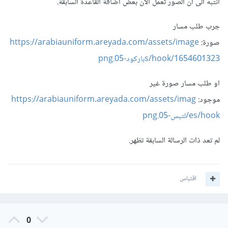
انتبه الى ان الصور تعمل الآن بعض اضافة القاعدة السابقة.
"https\:\/\/arabiauniform\.areyada\.com\/" 
[R=301,L]

RewriteRule (.*) 
جرب طلب مسار
https://arabiauniform.areyada.com/$1

صورة:
https://arabiauniform.areyada.com/assets/image
RewriteRule ^([^/]*)$ /index.php?path=$1 
s/hook/1654601323باركود-05.png
<Files
 403.
shtml
>
order allow,deny

او طلب مسار صورة غير
موجود:
https://arabiauniform.areyada.com/assets/imag
</Files>
es/hook/لتبس-05.png
هذا هو ملف htaccess
لم تعد ذات الرسالة السابقة تظهر.
اقتباس
0