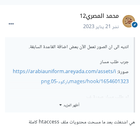
محمد المصري12
نشر
21 يناير 2023
انتبه الى ان الصور تعمل الآن بعض اضافة القاعدة السابقة.
جرب طلب مسار
صورة:
https://arabiauniform.areyada.com/assets/i
mages/hook/1654601323باركود-05.png
او طلب مسار صورة غير
أظهر المزيد
موجود:
https://arabiauniform.areyada.com/assets/i
mages/hook/لتبس-05.png
هي اشتغلت بعد ما مسحت محتويات ملف htaccess كاملة
لم تعد ذات الرسالة السابقة تظهر.